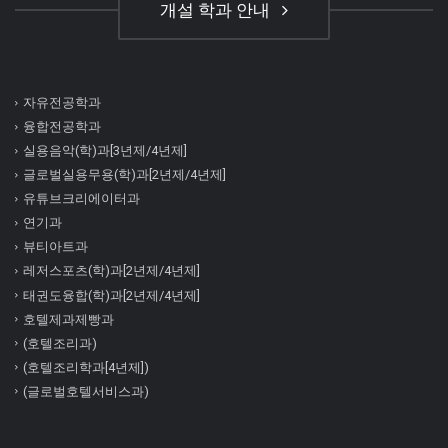
개설 학과 안내
자유전공학과
융합전공학과
실용음악(학)과[3년제/4년제]
글로벌실용무용(학)과[2년제/4년제]
유튜브크리에이터과
연기과
뷰티아트과
레저스포츠(학)과[2년제/4년제]
태권도융합(학)과[2년제/4년제]
호텔제과제빵과
(호텔조리과)
(호텔조리학과[4년제])
(글로벌호텔서비스과)