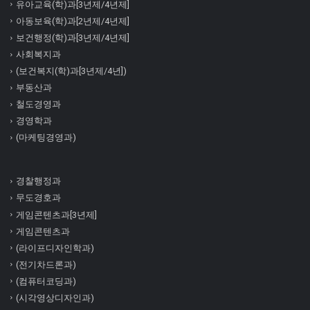
유아교육(학)과[3년제/4년제]
아동보육(학)과[2년제/4년제]
보건행정(학)과[3년제/4년제]
사회복지과
(보건복지(학)과[3년제/4년])
부동산과
철도경영과
경영학과
(마케팅경영과)
경찰행정과
무도경호과
게임콘텐츠과[3년제]
게임콘텐츠과
(라이프디자인학과)
(전기차드론과)
(컴퓨터코딩과)
(시각영상디자인과)