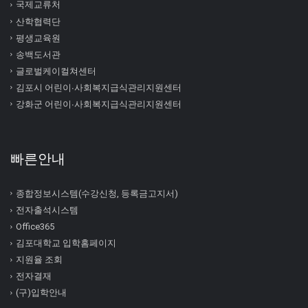
국제교류처
산학협력단
평생교육원
송백도서관
글로벌케이컬쳐센터
김포시 어린이∙사회복지급식관리지원센터
강화군 어린이∙사회복지급식관리지원센터
빠른안내
종합정보시스템(수강신청, 등록금고지서)
전자출석시스템
Office365
김포대학교 입학홈페이지
지원율 조회
전자결재
(구)입학안내