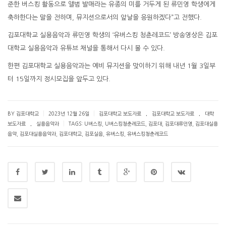
준한 버스킹 활동으로 앨범 발매라는 유종의 미를 거두게 된 류민영 학생에게
축하한다는 말을 전하며, 뮤지션으로서의 앞날을 응원하겠다”고 전했다.
김포대학교 실용음악과 류민영 학생의 ‘유버스킹 청춘레코드’ 방송영상은 김포
대학교 실용음악과 유튜브 채널을 통해서 다시 볼 수 있다.
한편 김포대학교 실용음악과는 예비 뮤지션을 맞이하기 위해 내년 1월 3일부
터 15일까지 정시모집을 앞두고 있다.
.
.
|
|
BY 김포대학교
2023년 12월 26일
김포대학교 보도자료
김포대학교 보도자료
대학
.
|
보도자료
실용음악과
TAGS:
U버스킹
,
U버스킹청춘레코드
,
김포대
,
김포대류민영
,
김포대실용
음악
,
김포대실용음악과
,
김포대학교
,
김포실음
,
유버스킹
,
유버스킹청춘레코드