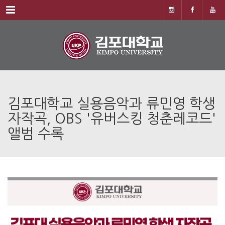
Menu
김포대학교 실용음악과 류민영 학생
자작곡, OBS '유버스킹 청춘레코드'
앨범 수록