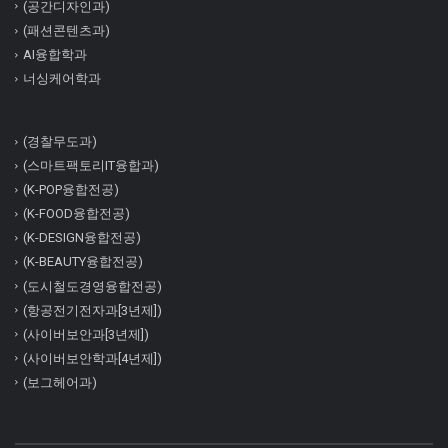
(공간디자인과)
(패션콘텐츠과)
AI융합학과
너싱케어학과
(경찰무도과)
(스마트팩토리IT융합과)
(K-POP융합전공)
(K-FOOD융합전공)
(K-DESIGN융합전공)
(K-BEAUTY융합전공)
(도시철도경영융합전공)
(항공전기전자과[3년제])
(사이버보안과[3년제])
(사이버보안학과[4년제])
(보그헤어과)