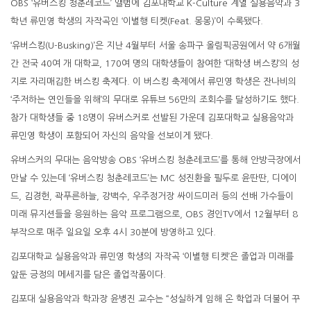
OBS ‘유버스킹 청춘레코드’ 앨범에 김포대학교 K-Culture 계열 실용음악과 3
학년 류민영 학생의 자작곡인 ‘이별행 티켓(Feat. 몽몽)’이 수록됐다.
‘유버스킹(U-Busking)’은 지난 4월부터 서울 송파구 올림픽공원에서 약 6개월
간 전국 40여 개 대학교, 170여 명의 대학생들이 참여한 ‘대학생 버스킹’의 성
지로 자리매김한 버스킹 축제다. 이 버스킹 축제에서 류민영 학생은 잔나비의
‘주저하는 연인들을 위해’의 무대로 유튜브 56만의 조회수를 달성하기도 했다.
참가 대학생들 중 18명이 유버스커로 선발된 가운데 김포대학교 실용음악과
류민영 학생이 포함되어 자신의 음악을 선보이게 됐다.
유버스커의 무대는 음악방송 OBS ‘유버스킹 청춘레코드’를 통해 안방극장에서
만날 수 있는데 ‘유버스킹 청춘레코드’는 MC 성진환을 필두로 윤딴딴, 디에이
드, 김경헌, 곽푸른하늘, 강백수, 우주정거장 싸이드미러 등의 선배 가수들이
미래 뮤지션들을 응원하는 음악 프로그램으로, OBS 경인TV에서 12월부터 8
부작으로 매주 일요일 오후 4시 30분에 방영하고 있다.
김포대학교 실용음악과 류민영 학생의 자작곡 ‘이별행 티켓’은 졸업과 미래를
앞둔 긍정의 메세지를 담은 졸업작품이다.
김포대 실용음악과 학과장 윤병진 교수는 “성실하게 임해 온 학업과 더불어 꾸