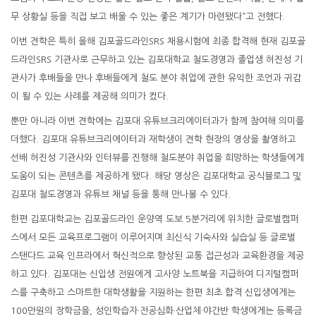
무 상황실 등을 직접 보고 배울 수 있는 좋은 계기가 마련됐다”고 전했다.
이번 견학은 특히 올해 김포골드라인SRS 채용시험에 최종 합격해 현재 김포골
드라인SRS 기관사로 근무하고 있는 김포대학교 철도경영과 졸업생 허진성 기
관사가 후배들을 만나 후배들에게 철도 분야 취업에 관한 유익한 조언과 귀감
이 될 수 있는 사례를 제공해 의미가 컸다.
뿐만 아니라 이번 견학에는 김포대 유튜브크리에이터과가 함께 참여해 의미를
더했다. 김포대 유튜브크리에이터과 재학생이 견학 현장의 영상을 촬영하고
선배 허진성 기관사와 인터뷰를 진행해 철도분야 취업을 희망하는 학생들에게
도움이 되는 콘텐츠를 제공하게 됐다. 해당 영상은 김포대학교 공식블로그 및
김포대 철도경영과 유튜브 채널 등을 통해 만나볼 수 있다.
한편 김포대학교는 김포골드라인 운양역 도보 5분거리에 위치한 글로벌캠퍼
스에서 모든 교육프로그램이 이루어지며 최신식 기숙사와 실습실 등 글로벌
스탠다드 교육 인프라에서 혁신적으로 향상된 교통 접근성과 교육환경을 제공
하고 있다. 김포대는 신입생 전원에게 고사양 노트북을 지급하여 디지털캠퍼
스를 구축하고 스마트한 대학생활을 지원하는 한편 최초 합격 신입생에게는
100만원의 장학금을, 성인학습자·전공심화·산업체·야간반 학생에게는 등록금