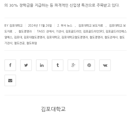
의 30% 장학금을 지급하는 등 파격적인 신입생 특전으로 주목받고 있다.
.
.
|
|
BY 김포대학교
2024년 11월 26일
2. 부서 뉴스
김포대학교 보도자료
김포대학교 보
.
|
도자료
철도경영과
TAGS:
관제사
,
기관사
,
김포골드라인
,
김포골드라인SRS
,
김포골드라인에스
알에스
,
김포대
,
김포대철도경영과
,
김포대학교
,
김포대학교철도경영과
,
철도경영과
,
철도관제사
,
철도
기관사
,
철도전공
,
철도취업
김포대학교