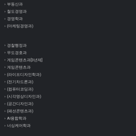
부동산과
철도경영과
경영학과
(마케팅경영과)
경찰행정과
무도경호과
게임콘텐츠과[3년제]
게임콘텐츠과
(라이프디자인학과)
(전기차드론과)
(컴퓨터코딩과)
(시각영상디자인과)
(공간디자인과)
(패션콘텐츠과)
AI융합학과
너싱케어학과