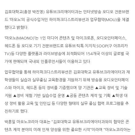
김포대학교(총장 박진영) 유튜브크리에이터과는 인터넷방송 오디오 전문브랜
드 ‘마오노’의 공식수입처인 하이파크디스트리뷰션과 업무협약(MOU)을 체결
했다고 밝혔다.
‘마오노(MAONO)’는 1인 미디어 콘텐츠 및 마이크로폰, 오디오인터페이스,
헤드폰 등 오디오 기기 전문브랜드로 유튜브·틱톡·치지직·SOOP(구 아프리카
TV)등 다양한 플랫폼과 라이브방송에 최적화되어 154개국 이상의 글로벌 국
가에 판매되며 국내외 인플루언서들이 이용하고 있다.
업무협약을 통해 하이파크디스트리뷰션은 김포대학교 유튜브크리에이터과 재
학생들의 실습과 실무중심 교육환경을 지원하기 위해 방송용 오디오인터페이
스와 마이크, 헤드폰 등의 장비를 기증했으며 양 기관은 ▲교육 장비 및 기술
지원 ▲장비 체험 기반 실습수업 운영 ▲공동 콘텐츠 제작 및 기획 ▲학생 대
상 장비 활용 교육 및 인턴십 등 다양한 형태의 실무 중심 협력 프로그램을 추
진하기로 했다.
박훈일 마오노코리아 대표는 “김포대학교 유튜브크리에이터과와의 협약은 콘
텐츠 제작 분야의 미래 인재 양성을 위한 중요한 시작”이라며 “마오노코리아는