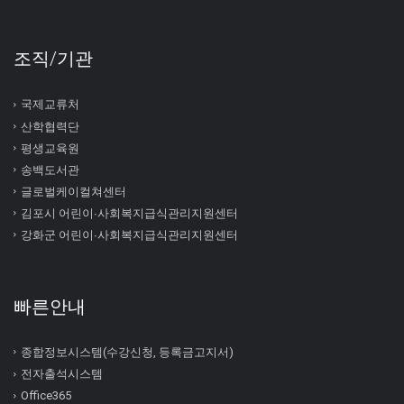
조직/기관
국제교류처
산학협력단
평생교육원
송백도서관
글로벌케이컬쳐센터
김포시 어린이∙사회복지급식관리지원센터
강화군 어린이∙사회복지급식관리지원센터
빠른안내
종합정보시스템(수강신청, 등록금고지서)
전자출석시스템
Office365