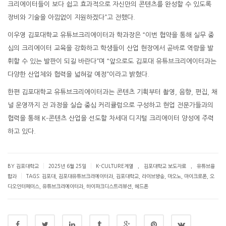
크리에이터들이 보다 쉽고 효과적으로 자신만의 콘텐츠를 완성할 수 있도록
장비와 기술을 아낌없이 지원하겠다”고 전했다.
이우영 김포대학교 유튜브크리에이터과 학과장은 “이번 협약을 통해 실무 중
심의 크리에이터 교육을 강화하고 학생들이 산업 현장에서 곧바로 역량을 발
휘할 수 있는 발판이 되길 바란다”며 “앞으로도 김포대 유튜브크리에이터과는
다양한 산업체와 협력을 넓혀갈 예정”이라고 밝혔다.
한편 김포대학교 유튜브크리에이터과는 콘텐츠 기획부터 촬영, 음향, 편집, 채
널 운영까지 전 과정을 실습 중심 커리큘럼으로 구성하고 현업 전문가들과의
협력을 통해 K-콘텐츠 산업을 선도할 차세대 디지털 크리에이터 양성에 주력
하고 있다.
.
.
|
|
BY 김포대학교
2025년 6월 25일
K-CULTURE계열
김포대학교 보도자료
유튜브융
|
합과
TAGS:
김포대
,
김포대유튜브크리에이터과
,
김포대학교
,
라이브방송
,
마오노
,
마이크로폰
,
오
디오인터페이스
,
유튜브크리에이터과
,
하이파크디스트리뷰션
,
헤드폰