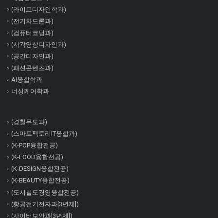
(라이프디자인학과)
(전기차드론과)
(컴퓨터코딩과)
(시각영상디자인과)
(공간디자인과)
(패션콘텐츠과)
AI융합학과
너싱케어학과
(경찰무도과)
(스마트팩토리IT융합과)
(K-POP융합전공)
(K-FOOD융합전공)
(K-DESIGN융합전공)
(K-BEAUTY융합전공)
(도시철도경영융합전공)
(항공전기전자과[3년제])
(사이버보안과[3년제])