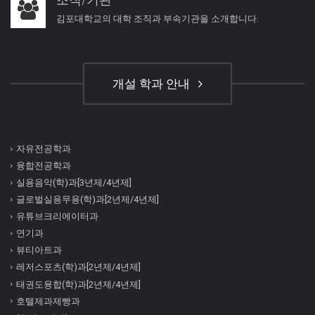
김포대학교의 대학 조직과 부속기관을 소개합니다.
개설 학과 안내
자유전공학과
융합전공학과
실용음악(학)과[3년제/4년제]
글로벌실용무용(학)과[2년제/4년제]
유튜브크리에이터과
연기과
뷰티아트과
레저스포츠(학)과[2년제/4년제]
태권도융합(학)과[2년제/4년제]
호텔제과제빵과