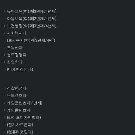
유아교육(학)과[3년제/4년제]
아동보육(학)과[2년제/4년제]
보건행정(학)과[3년제/4년제]
사회복지과
(보건복지(학)과[3년제/4년])
부동산과
철도경영과
경영학과
(마케팅경영과)
경찰행정과
무도경호과
게임콘텐츠과[3년제]
게임콘텐츠과
(라이프디자인학과)
(전기차드론과)
(컴퓨터코딩과)