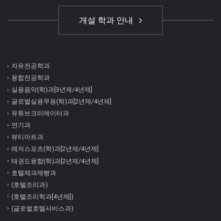
개설 학과 안내
자유전공학과
융합전공학과
실용음악(학)과[3년제/4년제]
글로벌실용무용(학)과[2년제/4년제]
유튜브크리에이터과
연기과
뷰티아트과
레저스포츠(학)과[2년제/4년제]
태권도융합(학)과[2년제/4년제]
호텔제과제빵과
(호텔조리과)
(호텔조리학과[4년제])
(글로벌호텔서비스과)