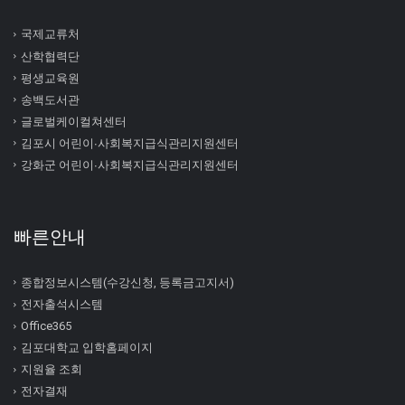
국제교류처
산학협력단
평생교육원
송백도서관
글로벌케이컬쳐센터
김포시 어린이∙사회복지급식관리지원센터
강화군 어린이∙사회복지급식관리지원센터
빠른안내
종합정보시스템(수강신청, 등록금고지서)
전자출석시스템
Office365
김포대학교 입학홈페이지
지원율 조회
전자결재