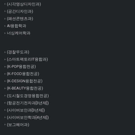
(시각영상디자인과)
(공간디자인과)
(패션콘텐츠과)
AI융합학과
너싱케어학과
(경찰무도과)
(스마트팩토리IT융합과)
(K-POP융합전공)
(K-FOOD융합전공)
(K-DESIGN융합전공)
(K-BEAUTY융합전공)
(도시철도경영융합전공)
(항공전기전자과[3년제])
(사이버보안과[3년제])
(사이버보안학과[4년제])
(보그헤어과)