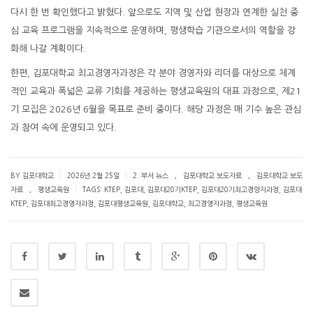
다시 한 번 확인했다고 밝혔다. 앞으로도 지역 및 산업 현장과 연계한 실천 중
심 교육 프로그램을 지속적으로 운영하며, 평생학습 기관으로서의 역할을 강
화해 나갈 계획이다.
한편, 김포대학교 최고경영자과정은 각 분야 경영자와 리더를 대상으로 체계
적인 교육과 폭넓은 교류 기회를 제공하는 평생교육원의 대표 과정으로, 제21
기 모집은 2026년 6월을 목표로 준비 중이다. 해당 과정은 매 기수 높은 관심
과 참여 속에 운영되고 있다.
.
.
|
|
BY 김포대학교
2026년 2월 25일
2. 부서 뉴스
김포대학교 보도자료
김포대학교 보도
.
|
자료
평생교육원
TAGS:
KTEP
,
김포대
,
김포대20기KTEP
,
김포대20기최고경앙자과정
,
김포대
KTEP
,
김포대최고경영자과정
,
김포대평생교육원
,
김포대학교
,
최고경영자과정
,
평생교육원