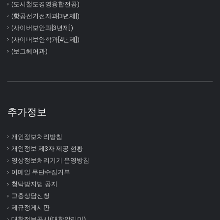
(도시철도경영융합전공)
(항공전기전자과[3년제])
(사이버보안과[3년제])
(사이버보안학과[4년제])
(보그헤어과)
추가정보
개인정보처리방침
개인정보 제3자 제공 현황
영상정보처리기기 운영방침
이메일 무단수집거부
청탁방지법 공지
고충상담신청
제규정게시판
대학정보공시(대학알리미)