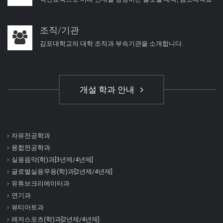
조직/기관
김포대학교의 대학 조직과 부속기관을 소개합니다.
개설 학과 안내
자유전공학과
융합전공학과
실용음악(학)과[3년제/4년제]
글로벌실용무용(학)과[2년제/4년제]
유튜브크리에이터과
연기과
뷰티아트과
레저스포츠(학)과[2년제/4년제]