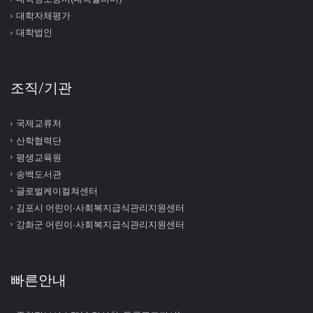
대학자체평가
대학법인
조직/기관
국제교류처
산학협력단
평생교육원
송백도서관
글로벌케이컬쳐센터
김포시 어린이∙사회복지급식관리지원센터
강화군 어린이∙사회복지급식관리지원센터
빠른안내