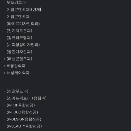
무도경호과
게임콘텐츠과[3년제]
게임콘텐츠과
(라이프디자인학과)
(전기차드론과)
(컴퓨터코딩과)
(시각영상디자인과)
(공간디자인과)
(패션콘텐츠과)
AI융합학과
너싱케어학과
(경찰무도과)
(스마트팩토리IT융합과)
(K-POP융합전공)
(K-FOOD융합전공)
(K-DESIGN융합전공)
(K-BEAUTY융합전공)