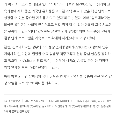
가 복지 서비스가 확대되고 있다”라며 “우리 대학의 보건행정 및 너싱케어 교
육과정에 재학 중인 외국인 유학생은 이러한 지역 수요에 맞춘 핵심 인력으로
성장할 수 있는 중요한 기회를 가지고 있다”라고 밝혔다. 이어 “김포대학교는
외국인 유학생이 사회에 안정적으로 취업∙정착 할 수 있는 통합형 교육 시스템
을 구축하고 있다”라며 “앞으로도 글로벌 인재 양성을 위한 실무 중심 교육과
현장 연계 프로그램을 지속적으로 확대해 나가겠다”라고 강조했다.
한편, 김포대학교는 정부의 지역성장 인재양성체계(ANCHOR) 정책에 맞춰
지역사회 및 기업과 협업한 수요 맞춤형 직무교육과 현장 중심 실습을 강화하
고 있으며, K-Culture, 의료 행정, 너싱케어 서비스, AI융합 분야 등 다양한
취업 연계형 프로그램을 운영하고 있다.
특히 향후 외국인 유학생의 국내 정착과 연계된 지역사회 맞춤형 전문 인력 양
성 모델을 지속적으로 확대할 계획이다.
|
|
|
BY 김포대학교
2026년 5월 22일
UNCATEGORIZED
TAGS:
국제교류처
,
김포대
,
김포
대국제교류처
,
김포대외국인유학생
,
김포대학교
,
보건행정과
,
외국인유학생대상특강
,
한국의 돌봄 문화
이해와 글로벌 진로 방향