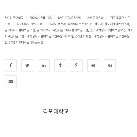
.
.
|
|
BY 김포대학교
2026년 6월 16일
K-CULTURE계열
게임콘텐츠과
김포대학교 보도
.
|
자료
김포대학교 보도자료
TAGS:
겜콘과
,
국제일러스트공모전
,
김포대
,
김포대게임콘텐츠과
,
김포대디지털아트공모전
,
김포대학교
,
넥슨게임즈디지털아트공모전
,
전국대학생디지털아트공모전
,
제3
회넥슨게임즈전국대학생디지털아트공모전수상
,
제3회한국게임학회전국대학생디지털아트곻모전수상
,
한국게임학회디지털아트공모전
김포대학교