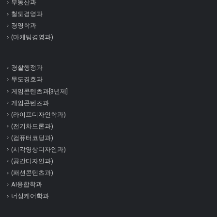
부동산과
철도경영과
경영학과
(마케팅경영과)
경찰행정과
무도경호과
게임콘텐츠과[3년제]
게임콘텐츠과
(라이프디자인학과)
(전기차드론과)
(컴퓨터코딩과)
(시각영상디자인과)
(공간디자인과)
(패션콘텐츠과)
AI융합학과
너싱케어학과