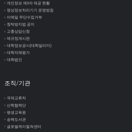
개인정보 제3자 제공 현황
영상정보처리기기 운영방침
이메일 무단수집거부
청탁방지법 공지
고충상담신청
제규정게시판
대학정보공시(대학알리미)
대학자체평가
대학법인
조직/기관
국제교류처
산학협력단
평생교육원
송백도서관
글로벌케이컬쳐센터