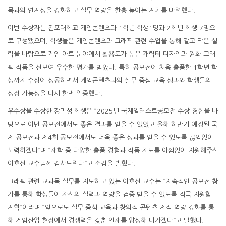
목과의 연계성을 강화하고 실무 역량을 한층 높이는 계기를 마련했다.
이번 수상자는 김포대학교 게임콘텐츠과 1학년 학생1명과 2학년 학생 7명으
로 구성됐으며, 학생들은 게임콘텐츠과 그래픽 관련 수업을 통해 갈고 닦은 실
력을 바탕으로 게임 아트 분야에서 활용도가 높은 캐릭터 디자인과 원화 그래
픽 작품을 선보여 우수한 평가를 받았다. 특히 공모전에 처음 출품한 1학년 학
생까지 수상에 성공하면서 게임콘텐츠과의 실무 중심 교육 성과와 학생들의
성장 가능성을 다시 한번 입증했다.
우수상을 수상한 강민성 학생은 “2025년 국제일러스트공모전 수상 경험을 바
탕으로 이번 공모전에서도 좋은 결과를 얻을 수 있었고 올해 하반기 예정된 국
제 공모전과 제4회 공모전에서도 더욱 좋은 성과를 얻을 수 있도록 끊임없이
노력하겠다”며 “재학 중 다양한 출품 경험과 작품 지도를 아낌없이 지원해주신
이호선 교수님께 감사드린다”고 소감을 밝혔다.
그래픽 관련 교과목 실무를 지도하고 있는 이호선 교수는 “지속적인 공모전 참
가를 통해 학생들이 자신의 실력과 역량을 검증 받을 수 있도록 적극 지원할
계획”이라며 “앞으로도 실무 중심 교육과 창의적 콘텐츠 제작 역량 강화를 통
해 게임산업 현장에서 경쟁력을 갖춘 인재를 양성해 나가겠다”고 말했다.