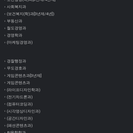
사회복지과
(보건복지(학)과[3년제/4년])
부동산과
철도경영과
경영학과
(마케팅경영과)
경찰행정과
무도경호과
게임콘텐츠과[3년제]
게임콘텐츠과
(라이프디자인학과)
(전기차드론과)
(컴퓨터코딩과)
(시각영상디자인과)
(공간디자인과)
(패션콘텐츠과)
AI융합학과