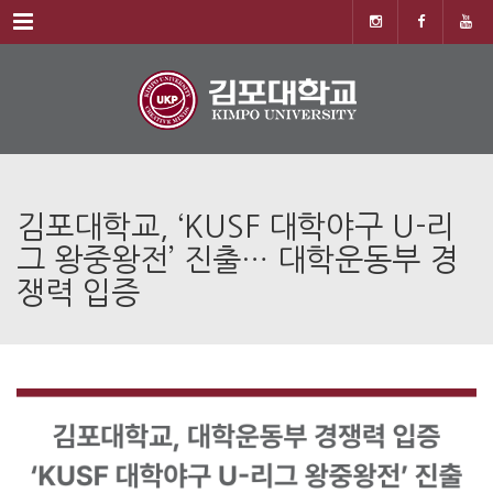
Menu
김포대학교, ‘KUSF 대학야구 U-리
그 왕중왕전’ 진출… 대학운동부 경
쟁력 입증