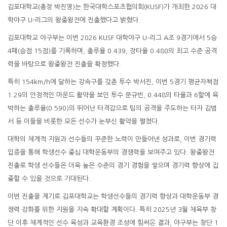
김포대학교(총장 박진영)는 한국대학스포츠협의회(KUSF)가 개최한 2026 대
학야구 U-리그의 왕중왕전에 진출했다고 밝혔다.
김포대학교 야구부는 이번 2026 KUSF 대학야구 U-리그 A조 9경기에서 5승
4패(승점 15점)를 기록하며, 출루율 0.439, 장타율 0.480의 최고 수준 공격
력을 바탕으로 왕중왕전 진출을 확정했다.
특히 154km/h에 달하는 강속구를 갖춘 투수 박서진, 이번 5경기 평균자책점
1.29의 안정적인 마운드 활약을 보인 투수 문규빈, 0.448의 타율과 6할에 육
박하는 출루율(0.590)의 뛰어난 타격감으로 팀의 공격을 주도하는 타자 김범
서 등 이들을 비롯한 모든 선수가 눈부신 활약을 펼쳤다.
대학의 체계적 지원과 선수들의 꾸준한 노력이 만들어낸 성과로, 이번 경기력
입증을 통해 학생선수 중심 대학운동부의 경쟁력을 보여주고 있다. 왕중왕전
진출로 학생 선수들은 더욱 높은 수준의 경기 경험을 쌓으며 경기력 향상에 집
중할 수 있을 것으로 기대된다.
이번 진출을 계기로 김포대학교는 학생선수들의 경기력 향상과 대학운동부 경
쟁력 강화를 위한 지원을 지속 확대할 계획이다. 특히 2025년 3월 체육부 창
단 이후 체계적인 선수 육성과 교육환경 조성에 힘써온 결과, 야구부는 창단 1