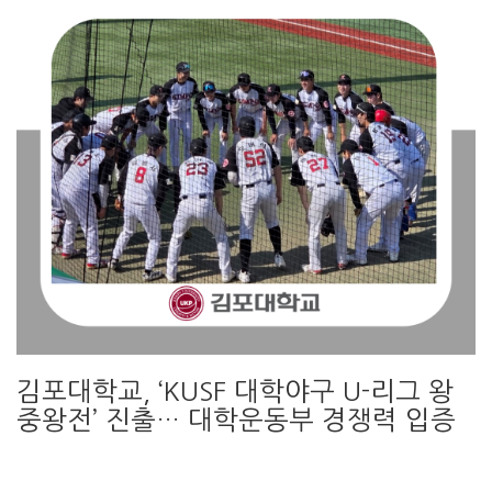
김포대학교, ‘KUSF 대학야구 U-리그 왕
중왕전’ 진출… 대학운동부 경쟁력 입증