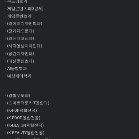
무도경호과
게임콘텐츠과[3년제]
게임콘텐츠과
(라이프디자인학과)
(전기차드론과)
(컴퓨터코딩과)
(시각영상디자인과)
(공간디자인과)
(패션콘텐츠과)
AI융합학과
너싱케어학과
(경찰무도과)
(스마트팩토리IT융합과)
(K-POP융합전공)
(K-FOOD융합전공)
(K-DESIGN융합전공)
(K-BEAUTY융합전공)