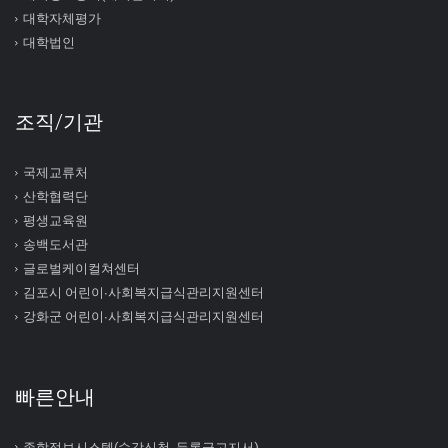
대학자체평가
대학법인
조직/기관
국제교류처
산학협력단
평생교육원
송백도서관
글로벌케이컬쳐센터
김포시 어린이∙사회복지급식관리지원센터
강화군 어린이∙사회복지급식관리지원센터
빠른안내
종합정보시스템(수강신청, 등록금고지서)