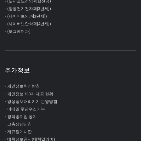
(도시철도경영융합전공)
(항공전기전자과[3년제])
(사이버보안과[3년제])
(사이버보안학과[4년제])
(보그헤어과)
추가정보
개인정보처리방침
개인정보 제3자 제공 현황
영상정보처리기기 운영방침
이메일 무단수집거부
청탁방지법 공지
고충상담신청
제규정게시판
대학정보공시(대학알리미)