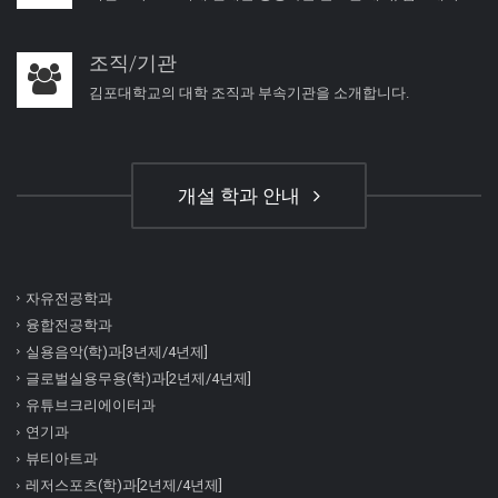
조직/기관
김포대학교의 대학 조직과 부속기관을 소개합니다.
개설 학과 안내
자유전공학과
융합전공학과
실용음악(학)과[3년제/4년제]
글로벌실용무용(학)과[2년제/4년제]
유튜브크리에이터과
연기과
뷰티아트과
레저스포츠(학)과[2년제/4년제]