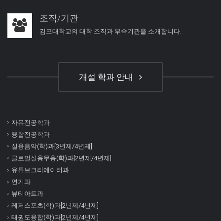
조직/기관
김포대학교의 대학 조직과 부속기관을 소개합니다.
개설 학과 안내
자유전공학과
융합전공학과
실용음악(학)과[3년제/4년제]
글로벌실용무용(학)과[2년제/4년제]
유튜브크리에이터과
연기과
뷰티아트과
레저스포츠(학)과[2년제/4년제]
태권도융합(학)과[2년제/4년제]