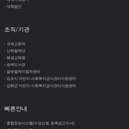
대학법인
조직/기관
국제교류처
산학협력단
평생교육원
송백도서관
글로벌케이컬쳐센터
김포시 어린이∙사회복지급식관리지원센터
강화군 어린이∙사회복지급식관리지원센터
빠른안내
종합정보시스템(수강신청, 등록금고지서)