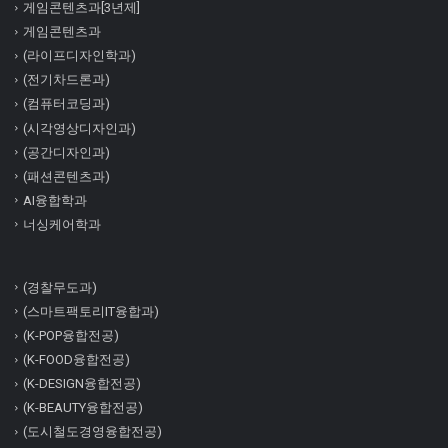
게임콘텐츠과[3년제]
게임콘텐츠과
(라이프디자인학과)
(전기차드론과)
(컴퓨터코딩과)
(시각영상디자인과)
(공간디자인과)
(패션콘텐츠과)
AI융합학과
너싱케어학과
(경찰무도과)
(스마트팩토리IT융합과)
(K-POP융합전공)
(K-FOOD융합전공)
(K-DESIGN융합전공)
(K-BEAUTY융합전공)
(도시철도경영융합전공)