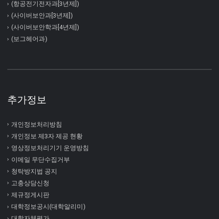
(항공전기전자과[3년제])
(사이버보안과[3년제])
(사이버보안학과[4년제])
(보그헤어과)
추가정보
개인정보처리방침
개인정보 제3자 제공 현황
영상정보처리기기 운영방침
이메일 무단수집거부
청탁방지법 공지
고충상담신청
제규정게시판
대학정보공시(대학알리미)
대학자체평가