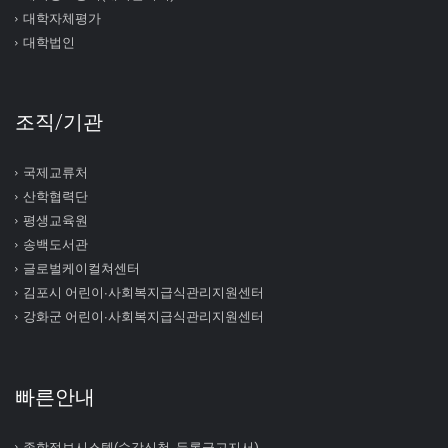
대학자체평가
대학법인
조직/기관
국제교류처
산학협력단
평생교육원
송백도서관
글로벌케이컬쳐센터
김포시 어린이∙사회복지급식관리지원센터
강화군 어린이∙사회복지급식관리지원센터
빠른안내
종합정보시스템(수강신청, 등록금고지서)