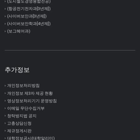
(도시철도경영융합전공)
(항공전기전자과[3년제])
(사이버보안과[3년제])
(사이버보안학과[4년제])
(보그헤어과)
추가정보
개인정보처리방침
개인정보 제3자 제공 현황
영상정보처리기기 운영방침
이메일 무단수집거부
청탁방지법 공지
고충상담신청
제규정게시판
대학정보공시(대학알리미)