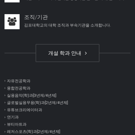
조직/기관
김포대학교의 대학 조직과 부속기관을 소개합니다.
개설 학과 안내
자유전공학과
융합전공학과
실용음악(학)과[3년제/4년제]
글로벌실용무용(학)과[2년제/4년제]
유튜브크리에이터과
연기과
뷰티아트과
레저스포츠(학)과[2년제/4년제]