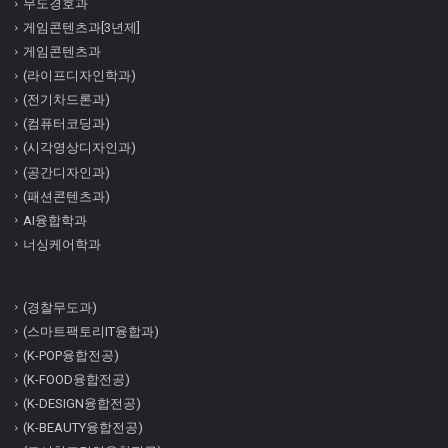
무도경호과
게임콘텐츠과[3년제]
게임콘텐츠과
(라이프디자인학과)
(전기차드론과)
(컴퓨터코딩과)
(시각영상디자인과)
(공간디자인과)
(패션콘텐츠과)
AI융합학과
너싱케어학과
(경찰무도과)
(스마트팩토리IT융합과)
(K-POP융합전공)
(K-FOOD융합전공)
(K-DESIGN융합전공)
(K-BEAUTY융합전공)