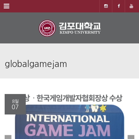
Menu
globalgamejam
8월
07