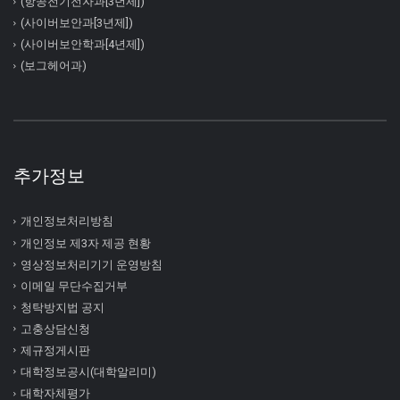
(항공전기전자과[3년제])
(사이버보안과[3년제])
(사이버보안학과[4년제])
(보그헤어과)
추가정보
개인정보처리방침
개인정보 제3자 제공 현황
영상정보처리기기 운영방침
이메일 무단수집거부
청탁방지법 공지
고충상담신청
제규정게시판
대학정보공시(대학알리미)
대학자체평가