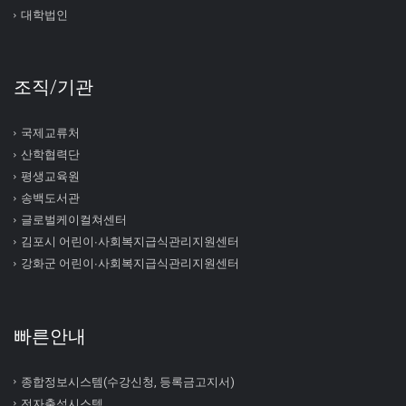
대학법인
조직/기관
국제교류처
산학협력단
평생교육원
송백도서관
글로벌케이컬쳐센터
김포시 어린이∙사회복지급식관리지원센터
강화군 어린이∙사회복지급식관리지원센터
빠른안내
종합정보시스템(수강신청, 등록금고지서)
전자출석시스템