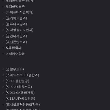
게임콘텐츠과[3년제]
게임콘텐츠과
(라이프디자인학과)
(전기차드론과)
(컴퓨터코딩과)
(시각영상디자인과)
(공간디자인과)
(패션콘텐츠과)
AI융합학과
너싱케어학과
(경찰무도과)
(스마트팩토리IT융합과)
(K-POP융합전공)
(K-FOOD융합전공)
(K-DESIGN융합전공)
(K-BEAUTY융합전공)
(도시철도경영융합전공)