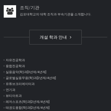
조직/기관
김포대학교의 대학 조직과 부속기관을 소개합니다.
개설 학과 안내
자유전공학과
융합전공학과
실용음악(학)과[3년제/4년제]
글로벌실용무용(학)과[2년제/4년제]
유튜브크리에이터과
연기과
뷰티아트과
레저스포츠(학)과[2년제/4년제]
태권도융합(학)과[2년제/4년제]