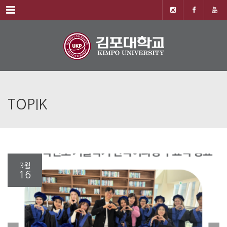
Menu
TOPIK
3월
16