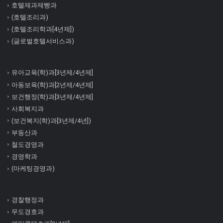
호텔제과제빵과
(호텔조리과)
(호텔조리학과[4년제])
(글로벌호텔서비스과)
유아교육(학)과[3년제/4년제]
아동보육(학)과[2년제/4년제]
보건행정(학)과[3년제/4년제]
사회복지과
(보건복지(학)과[3년제/4년])
부동산과
철도경영과
경영학과
(마케팅경영과)
경찰행정과
무도경호과