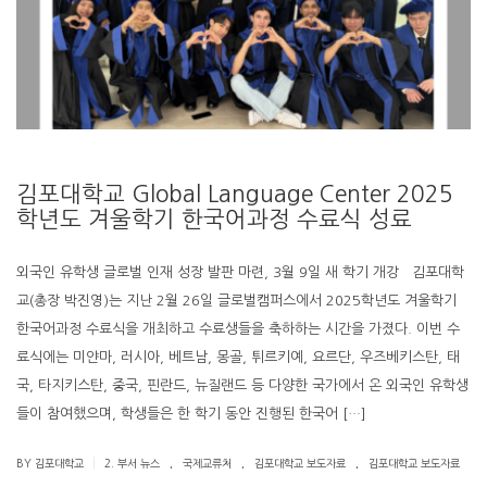
김포대학교 Global Language Center 2025
학년도 겨울학기 한국어과정 수료식 성료
외국인 유학생 글로벌 인재 성장 발판 마련, 3월 9일 새 학기 개강 김포대학
교(총장 박진영)는 지난 2월 26일 글로벌캠퍼스에서 2025학년도 겨울학기
한국어과정 수료식을 개최하고 수료생들을 축하하는 시간을 가졌다. 이번 수
료식에는 미얀마, 러시아, 베트남, 몽골, 튀르키예, 요르단, 우즈베키스탄, 태
국, 타지키스탄, 중국, 핀란드, 뉴질랜드 등 다양한 국가에서 온 외국인 유학생
들이 참여했으며, 학생들은 한 학기 동안 진행된 한국어 […]
.
.
.
|
BY 김포대학교
2. 부서 뉴스
국제교류처
김포대학교 보도자료
김포대학교 보도자료