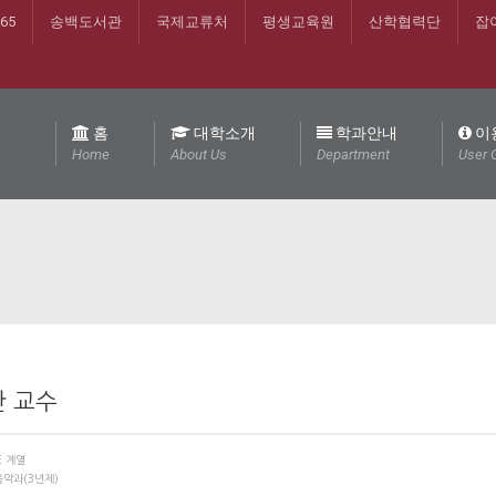
365
송백도서관
국제교류처
평생교육원
산학협력단
잡
홈
대학소개
학과안내
이
Home
About Us
Department
User 
 교수
E 계열
악과(3년제)