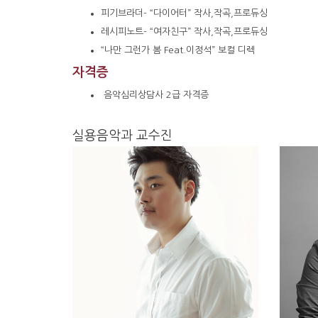
피기브라더- “다이어터” 작사,작곡,프로듀싱
레시피노트- “여자친구” 작사,작곡,프로듀싱
“나만 그런가 봄 Feat.이정석” 보컬 디렉
자격증
음악심리상담사 2급 자격증
실용음악과 교수진