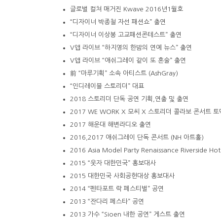
글로벌 컬쳐 매거진 Kwave 2016년1월호
“디자이너 박종철 자선 패션쇼” 출연
“디자이너 이상봉 고교패션콘테스트” 출연
V앱 라이브 “하지영의 한밤의 연예 뉴스” 출연
V앱 라이브 “애쉬그레이 같이 또 혼술” 출연
前 “마루기획” 소속 아티스트 (AshGray)
“인디레이블 스토리더” 대표
2018 스토리더 단독 공연 기획,연출 및 출연
2017 WE WORK X 모씨 X 스토리더 콜라보 콘서트 토
2017 해운대 해변라디오 출연
2016,2017 애쉬그레이 단독 콘서트 (NH 아트홀)
2016 Asia Model Party Renaissance Riverside H
2015 “웃자 대한민국” 홍보대사
2015 대한민국 사회공헌대상 홍보대사
2014 “펜타포트 락 페스티벌” 공연
2013 “잔다리 페스타” 공연
2013 가수 “Sioen 내한 공연” 게스트 출연