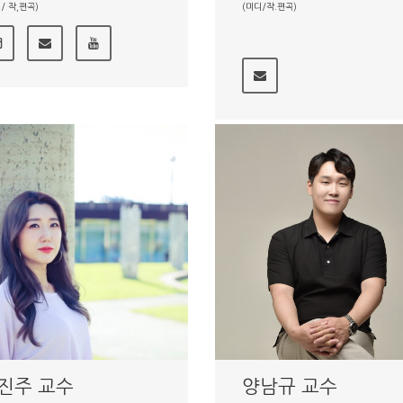
 / 작,편곡)
(미디/작.편곡)
진주 교수
양남규 교수