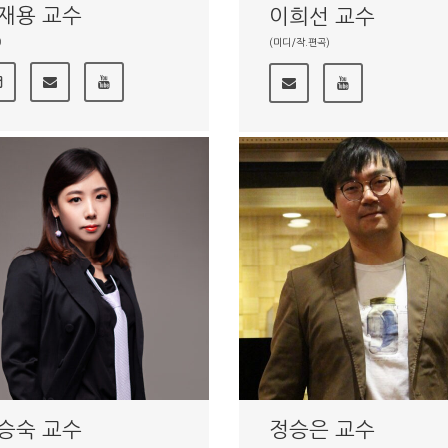
재용 교수
이희선 교수
)
(미디/작.편곡)
승숙 교수
정승은 교수