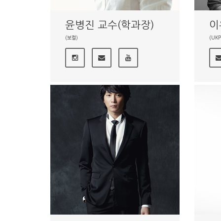
윤병진 교수(학과장)
이
(보컬)
(UK