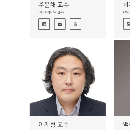
하
주윤채 교수
(기타
(재즈피아노/작.편곡)
이제형 교수
백