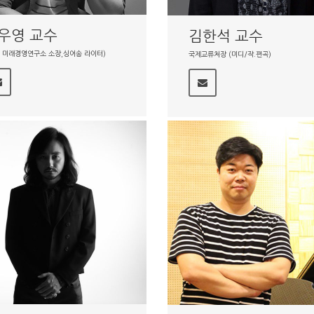
우영 교수
김한석 교수
P 미래경영연구소 소장,싱어송 라이터)
국제교류처장 (미디/작.편곡)