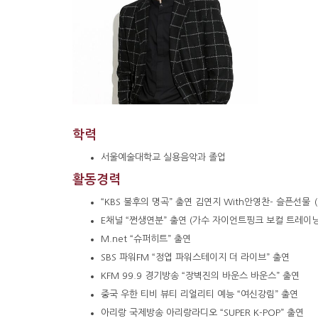
학력
서울예술대학교
실용음악과
졸업
활동경력
“KBS 불후의 명곡” 출연 김연지 With안영찬- 슬픈선물
E채널 “쩐생연분” 출연 (가수 자이언트핑크 보컬 트레이닝
M.net “슈퍼히트” 출연
SBS 파워FM “정엽 파워스테이지 더 라이브” 출연
KFM 99.9 경기방송 “장벽진의 바운스 바운스” 출연
중국 우한 티비 뷰티 리얼리티 예능 “여신강림” 출연
아리랑 국제방송 아리랑라디오 “SUPER K-POP” 출연