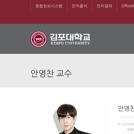
종합정보시스템
전자출석
전자결재
Office
안영찬 교수
안영찬
K-CULTUR
실용음