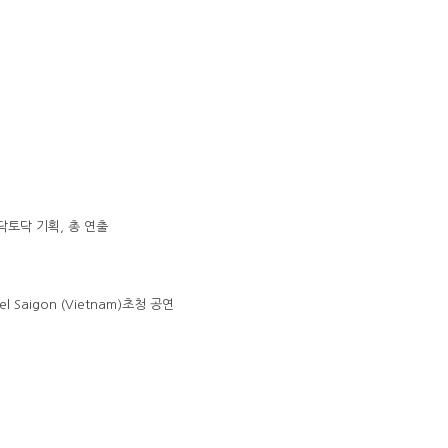
닥토닥 기획, 총 연출
otel Saigon (Vietnam)초청 공연