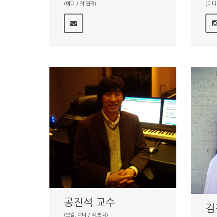
(미디 / 작,편곡)
(미디
공진석 교수
김
(보컬, 미디 / 작,편곡)