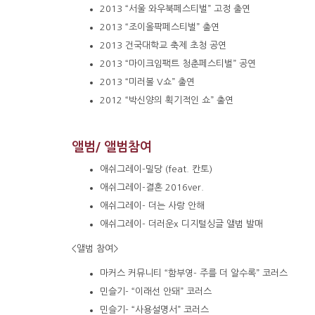
2013 “서울 와우북페스티벌” 고정 출연
2013 “조이올팍페스티벌” 출연
2013 건국대학교 축제 초청 공연
2013 “마이크임팩트 청춘페스티벌” 공연
2013 “미러볼 V쇼” 출연
2012 “박신양의 획기적인 쇼” 출연
앨범/ 앨범참여
애쉬그레이-밀당 (feat. 칸토)
애쉬그레이-결혼 2016ver.
애쉬그레이- 더는 사랑 안해
애쉬그레이- 더러운x 디지털싱글 앨범 발매
<앨범 참여>
마커스 커뮤니티 “함부영- 주를 더 알수록” 코러스
민슬기- “이래선 안돼” 코러스
민슬기- “사용설명서” 코러스