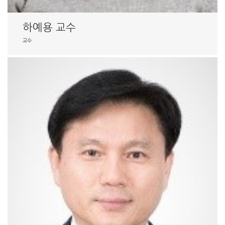
하예용 교수
교수