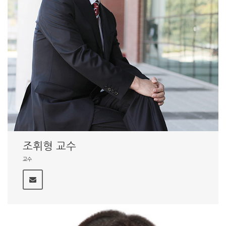
조휘형 교수
교수