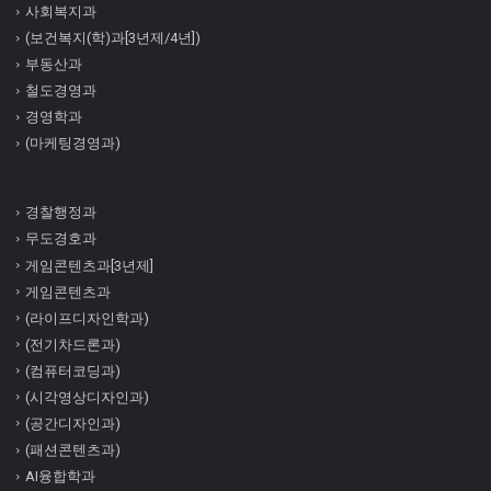
사회복지과
(보건복지(학)과[3년제/4년])
부동산과
철도경영과
경영학과
(마케팅경영과)
경찰행정과
무도경호과
게임콘텐츠과[3년제]
게임콘텐츠과
(라이프디자인학과)
(전기차드론과)
(컴퓨터코딩과)
(시각영상디자인과)
(공간디자인과)
(패션콘텐츠과)
AI융합학과