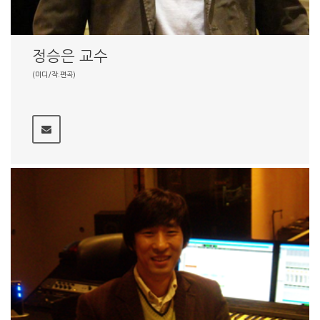
정승은 교수
(미디/작.편곡)