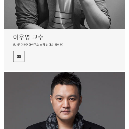
이우영 교수
(UKP 미래경영연구소 소장,싱어송 라이터)