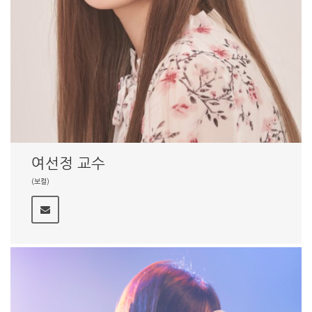
여선정 교수
(보컬)