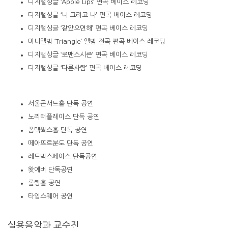
디지털싱글
‘Apple Lips’
편곡
베이스
레코딩
디지털싱글
‘너
그리고
나’ 편곡
베이스
레코딩
디지털싱글
‘같았으면해’ 편곡
베이스
레코딩
미니앨범
‘Triangle’
앨범
전곡
편곡
베이스
레코딩
디지털싱글
‘로맨스시즌’ 편곡
베이스
레코딩
디지털싱글
‘다른사람’ 편곡
베이스
레코딩
서울콘서트홀
단독
공연
노리터플레이스
단독
공연
폼텍웍스홀
단독
공연
떼아뜨르분도
단독
공연
레드빅스페이스
단독공연
왓에버
단독공연
롤링홀
공연
타임스퀘어
공연
실용음악과 교수진