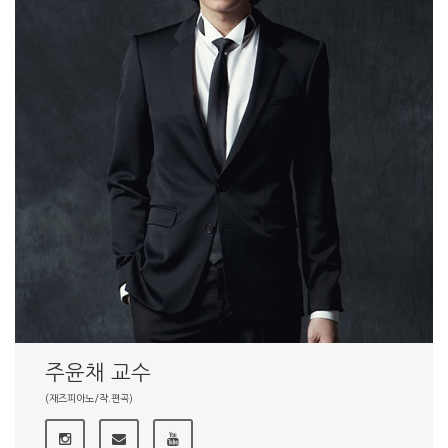
주윤채 교수
(재즈피아노/작.편곡)