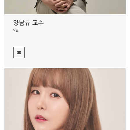
양남규 교수
보컬