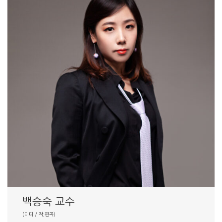
백승숙 교수
(미디 / 작,편곡)