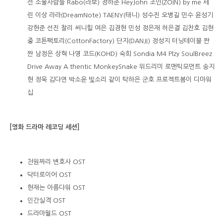
선
소울사람들
Rabo
(라보) 정하준
HeyJohn
조인
(ZOIN) by me
세
린
이상
라라(
DreamNote) TAENY(
태니) 성수진
오병길
민수
윤성기
강현준
선진
찰리
써니힐
여은
김경현
민성
정은재
허은결
김찬호
김현
중
코튼팩토리(
CottonFactory
) 단지
(DANJI)
정성지
터닝테이블
짠
짠
남정은
상혁
나영
코드
(KOHD)
숙희
Sondia M4 Plzy
SoulBreez
Drive Away
A.thentic
MonkeySnake
위드리미
로맨틱모먼트
송지
현
정욱
김다연
박소윤
빛소리
같이
탁하은
군호
프로젝트봄이
디마워
십
[
영화
드라마
레코딩
세션
]
천원짜리
변호사
OST
닥터로이어
OST
현재는
아름다워
OST
인간실격
OST
드라마월드
OST