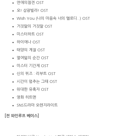
연애의참견
OST
오! 삼광빌라
! OST
Wish You (
나의
마음속
너의
멜로디..
) OST
거짓말의
거짓말
OST
미스터하트
OST
하이에나
OST
태양의
계절
OST
열여덟의
순간
OST
미스터
기간제
OST
신의
퀴즈
: 리부트
OST
시간이
멈추는
그때
OST
위대한
유혹자
OST
영화
히트맨
SNS
드라마
오렌지라이트
[전 와인루프 베이스]