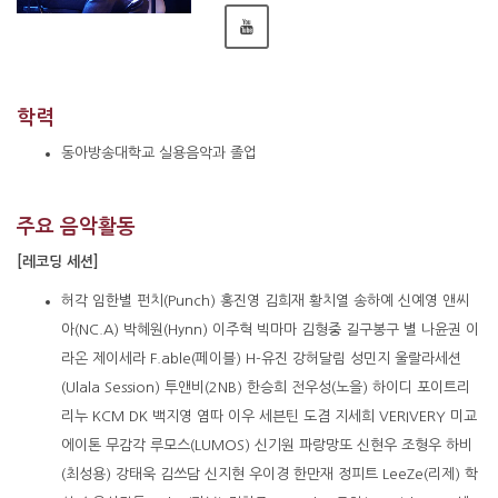
학력
동아방송대학교 실용음악과 졸업
주요 음악활동
[
레코딩
세션
]
허각
임한별
펀치
(Punch)
홍진영
김희재
황치열
송하예
신예영
앤씨
아
(NC.A)
박혜원(
Hynn
) 이주혁
빅마마
김형중
길구봉구
별
나윤권
이
라온
제이세라
F.able
(페이블
) H-
유진
강허달림
성민지
울랄라세션
(
Ulala Session)
투앤비
(2NB)
한승희
전우성(노을) 하이디
포이트리
리누
KCM DK
백지영
염따
이우
세븐틴
도겸
지세희
VERIVERY
미교
에이톤
무감각
루모스
(LUMOS)
신기원
파랑망또
신현우
조형우
하비
(최성용) 강태욱
김쓰담
신지현
우이경
한만재
정피트
LeeZe
(리제) 학