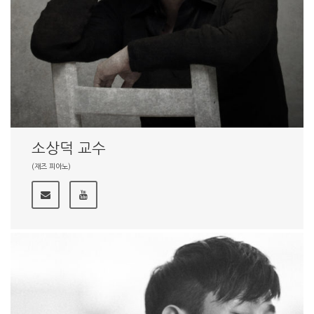
소상덕 교수
(재즈 피아노)