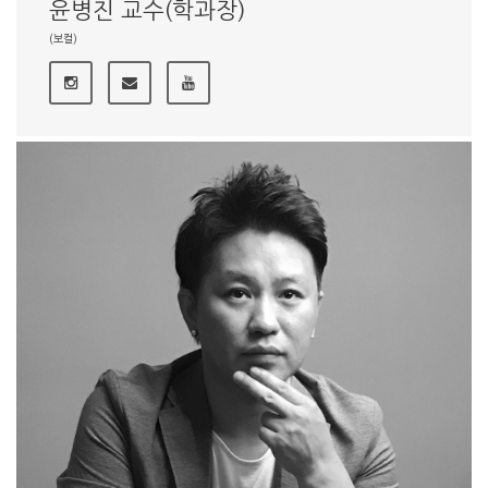
윤병진 교수(학과장)
(보컬)