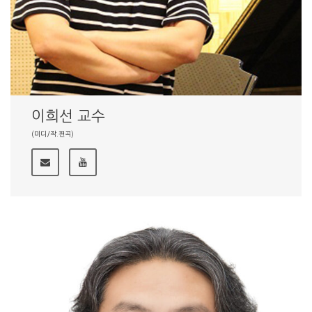
이희선 교수
(미디/작.편곡)