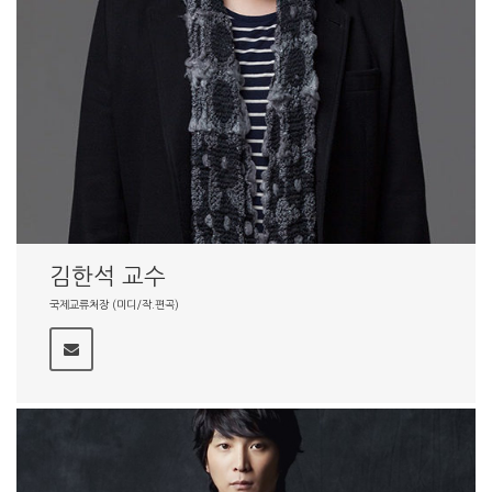
김한석 교수
국제교류처장 (미디/작.편곡)