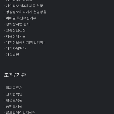
개인정보 제3자 제공 현황
영상정보처리기기 운영방침
이메일 무단수집거부
청탁방지법 공지
고충상담신청
제규정게시판
대학정보공시(대학알리미)
대학자체평가
대학법인
조직/기관
국제교류처
산학협력단
평생교육원
송백도서관
글로벌케이컬쳐센터