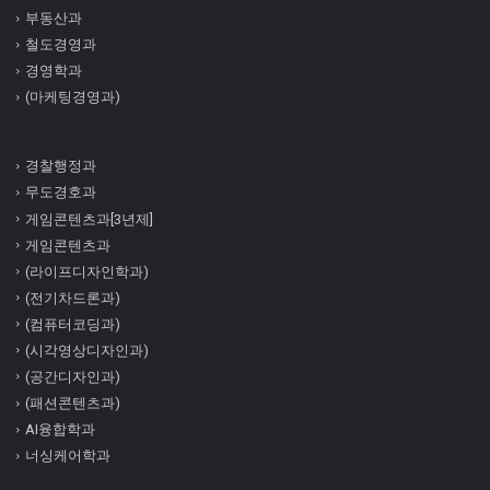
부동산과
철도경영과
경영학과
(마케팅경영과)
경찰행정과
무도경호과
게임콘텐츠과[3년제]
게임콘텐츠과
(라이프디자인학과)
(전기차드론과)
(컴퓨터코딩과)
(시각영상디자인과)
(공간디자인과)
(패션콘텐츠과)
AI융합학과
너싱케어학과