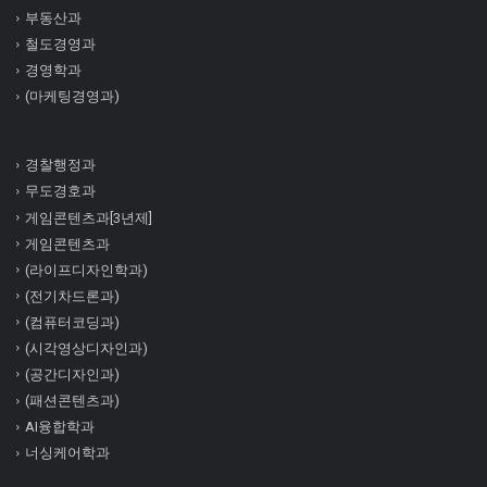
부동산과
철도경영과
경영학과
(마케팅경영과)
경찰행정과
무도경호과
게임콘텐츠과[3년제]
게임콘텐츠과
(라이프디자인학과)
(전기차드론과)
(컴퓨터코딩과)
(시각영상디자인과)
(공간디자인과)
(패션콘텐츠과)
AI융합학과
너싱케어학과