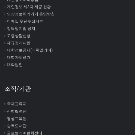
개인정보 제3자 제공 현황
영상정보처리기기 운영방침
이메일 무단수집거부
청탁방지법 공지
고충상담신청
제규정게시판
대학정보공시(대학알리미)
대학자체평가
대학법인
조직/기관
국제교류처
산학협력단
평생교육원
송백도서관
글로벌케이컬쳐센터