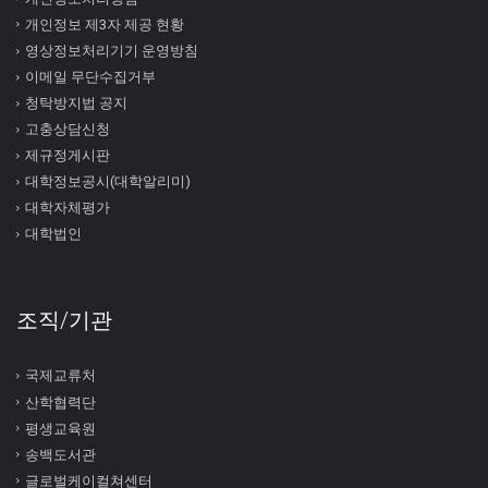
개인정보 제3자 제공 현황
영상정보처리기기 운영방침
이메일 무단수집거부
청탁방지법 공지
고충상담신청
제규정게시판
대학정보공시(대학알리미)
대학자체평가
대학법인
조직/기관
국제교류처
산학협력단
평생교육원
송백도서관
글로벌케이컬쳐센터