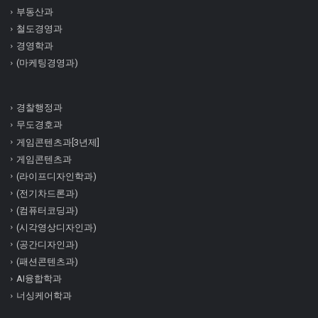
부동산과
철도경영과
경영학과
(마케팅경영과)
경찰행정과
무도경호과
게임콘텐츠과[3년제]
게임콘텐츠과
(라이프디자인학과)
(전기차드론과)
(컴퓨터코딩과)
(시각영상디자인과)
(공간디자인과)
(패션콘텐츠과)
AI융합학과
너싱케어학과