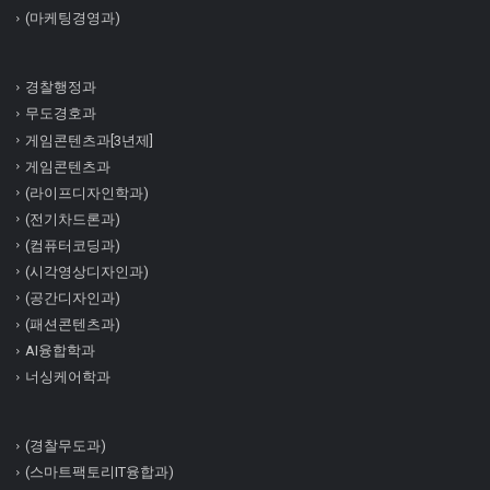
(마케팅경영과)
경찰행정과
무도경호과
게임콘텐츠과[3년제]
게임콘텐츠과
(라이프디자인학과)
(전기차드론과)
(컴퓨터코딩과)
(시각영상디자인과)
(공간디자인과)
(패션콘텐츠과)
AI융합학과
너싱케어학과
(경찰무도과)
(스마트팩토리IT융합과)