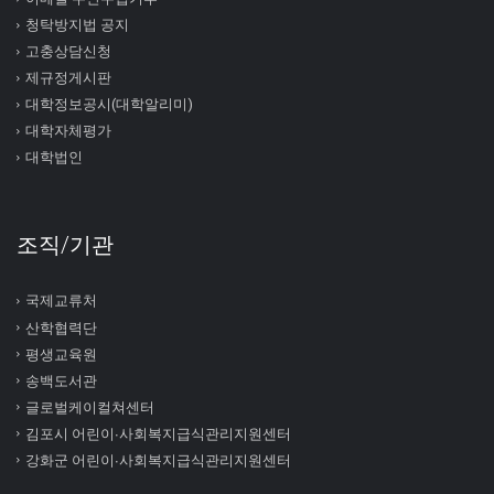
청탁방지법 공지
고충상담신청
제규정게시판
대학정보공시(대학알리미)
대학자체평가
대학법인
조직/기관
국제교류처
산학협력단
평생교육원
송백도서관
글로벌케이컬쳐센터
김포시 어린이∙사회복지급식관리지원센터
강화군 어린이∙사회복지급식관리지원센터