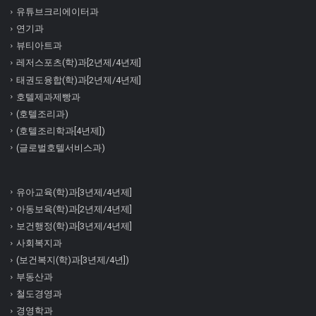
유튜브크리에이터과
연기과
뷰티아트과
레저스포츠(학)과[2년제/4년제]
태권도융합(학)과[2년제/4년제]
호텔제과제빵과
(호텔조리과)
(호텔조리학과[4년제])
(글로벌호텔서비스과)
유아교육(학)과[3년제/4년제]
아동보육(학)과[2년제/4년제]
보건행정(학)과[3년제/4년제]
사회복지과
(보건복지(학)과[3년제/4년])
부동산과
철도경영과
경영학과