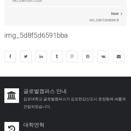
IMG_5D8F5D5F22DDD
Next
IMG_5D8F5D6BE8B1B
img_5d8f5d6591bba
글로벌캠퍼스 안내
김포대학교 글로벌캠퍼스가 김포한강신도시 운양동에 새롭게
건립되었습니다.
대학연혁