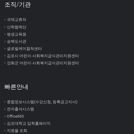
조직/기관
국제교류처
산학협력단
평생교육원
송백도서관
글로벌케이컬쳐센터
김포시 어린이∙사회복지급식관리지원센터
강화군 어린이∙사회복지급식관리지원센터
빠른안내
종합정보시스템(수강신청, 등록금고지서)
전자출석시스템
Office365
김포대학교 입학홈페이지
지원율 조회