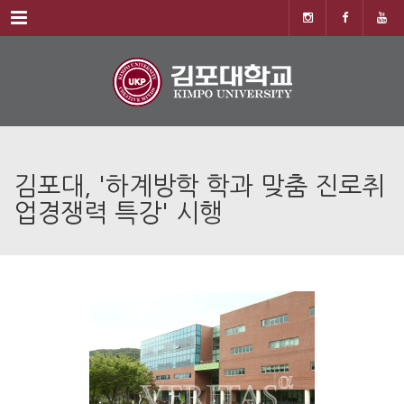
Menu
김포대, '하계방학 학과 맞춤 진로취
업경쟁력 특강' 시행