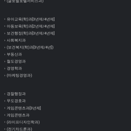
(글로벌호텔서비스과)
유아교육(학)과[3년제/4년제]
아동보육(학)과[2년제/4년제]
보건행정(학)과[3년제/4년제]
사회복지과
(보건복지(학)과[3년제/4년])
부동산과
철도경영과
경영학과
(마케팅경영과)
경찰행정과
무도경호과
게임콘텐츠과[3년제]
게임콘텐츠과
(라이프디자인학과)
(전기차드론과)