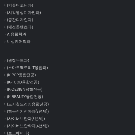
(컴퓨터코딩과)
(시각영상디자인과)
(공간디자인과)
(패션콘텐츠과)
AI융합학과
너싱케어학과
(경찰무도과)
(스마트팩토리IT융합과)
(K-POP융합전공)
(K-FOOD융합전공)
(K-DESIGN융합전공)
(K-BEAUTY융합전공)
(도시철도경영융합전공)
(항공전기전자과[3년제])
(사이버보안과[3년제])
(사이버보안학과[4년제])
(보그헤어과)