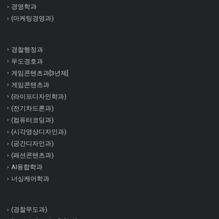
경영학과
(마케팅경영과)
경찰행정과
무도경호과
게임콘텐츠과[3년제]
게임콘텐츠과
(라이프디자인학과)
(전기차드론과)
(컴퓨터코딩과)
(시각영상디자인과)
(공간디자인과)
(패션콘텐츠과)
AI융합학과
너싱케어학과
(경찰무도과)