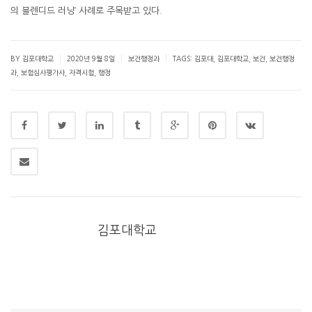
의 블렌디드 러닝’ 사례로 주목받고 있다.
|
|
|
BY 김포대학교
2020년 9월 8일
보건행정과
TAGS:
김포대
,
김포대학교
,
보건
,
보건행정
과
,
보험심사평가사
,
자격시험
,
행정
김포대학교