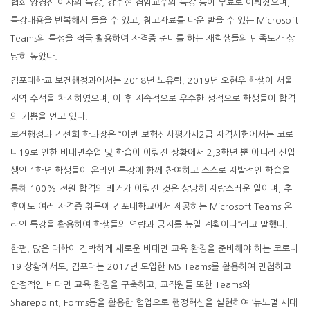
협회 양경진 이사의 특강, 강주현 겸임교수의 특강 등이 무료로 이뤄졌으며,
특강내용을 반복해서 들을 수 있고, 참고자료를 다운 받을 수 있는 Microsoft
Teams의 특성을 적극 활용하여 자격증 준비를 하는 재학생들의 만족도가 상
당히 높았다.
김포대학교 보건행정과에서는 2018년 노유림, 2019년 오현우 학생이 서울
지역 수석을 차지하였으며, 이 후 지속적으로 우수한 성적으로 학생들이 합격
의 기쁨을 얻고 있다.
보건행정과 김선희 학과장은 “이번 보험심사평가사2급 자격시험에서는 코로
나19로 인한 비대면수업 및 학습이 이뤄진 상황에서 2,3학년 뿐 아니라 신입
생인 1학년 학생들이 온라인 특강에 함께 참여하고 스스로 자발적인 학습을
통해 100% 전원 합격의 쾌거가 이뤄진 것은 상당히 자랑스러운 일이며, 추
후에도 여러 자격증 취득에 김포대학교에서 제공하는 Microsoft Teams 온
라인 특강을 활용하여 학생들의 역량과 긍지를 높일 계획이다”라고 말했다.
한편, 많은 대학이 긴박하게 새로운 비대면 교육 환경을 준비해야 하는 코로나
19 상황에서도, 김포대는 2017년 도입한 MS Teams를 활용하여 민첩하고
안정적인 비대면 교육 환경을 구축하고, 교직원들 또한 Teams와
Sharepoint, Forms등을 활용한 협업으로 행정혁신을 실현하여 ‘뉴노멀 시대