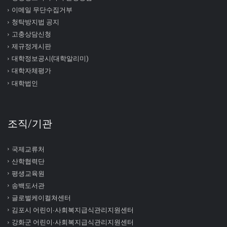
이메일 무단수집거부
청탁방지법 공지
고충상담신청
제규정게시판
대학정보공시(대학알리미)
대학자체평가
대학법인
조직/기관
국제교류처
산학협력단
평생교육원
송백도서관
글로벌케이컬쳐센터
김포시 어린이∙사회복지급식관리지원센터
강화군 어린이∙사회복지급식관리지원센터