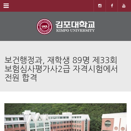
Menu
보건행정과, 재학생 89명 제33회
보험심사평가사2급 자격시험에서
전원 합격