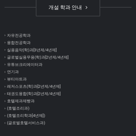
개설 학과 안내
자유전공학과
융합전공학과
실용음악(학)과[3년제/4년제]
글로벌실용무용(학)과[2년제/4년제]
유튜브크리에이터과
연기과
뷰티아트과
레저스포츠(학)과[2년제/4년제]
태권도융합(학)과[2년제/4년제]
호텔제과제빵과
(호텔조리과)
(호텔조리학과[4년제])
(글로벌호텔서비스과)