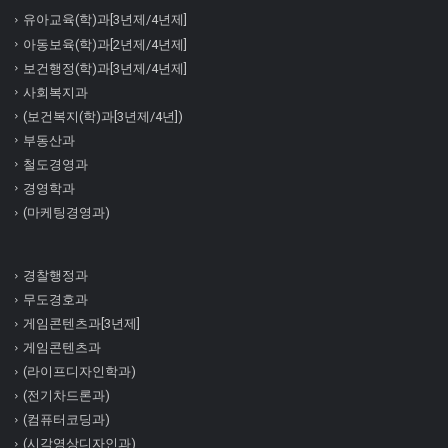
유아교육(학)과[3년제/4년제]
아동보육(학)과[2년제/4년제]
보건행정(학)과[3년제/4년제]
사회복지과
(보건복지(학)과[3년제/4년])
부동산과
철도경영과
경영학과
(마케팅경영과)
경찰행정과
무도경호과
게임콘텐츠과[3년제]
게임콘텐츠과
(라이프디자인학과)
(전기차드론과)
(컴퓨터코딩과)
(시각영상디자인과)