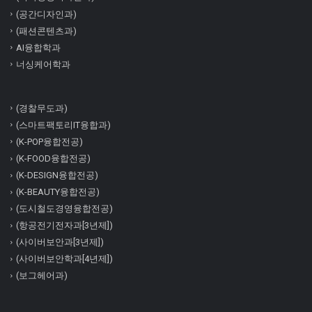
(공간디자인과)
(패션콘텐츠과)
AI융합학과
너싱케어학과
(경찰무도과)
(스마트팩토리IT융합과)
(K-POP융합전공)
(K-FOOD융합전공)
(K-DESIGN융합전공)
(K-BEAUTY융합전공)
(도시철도경영융합전공)
(항공전기전자과[3년제])
(사이버보안과[3년제])
(사이버보안학과[4년제])
(보그헤어과)