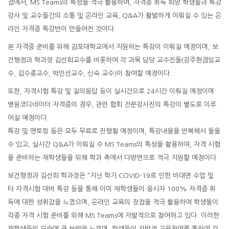
점에서, MS Teams의 특성을 적극 활용하여, 자격증 취득 희망 학생들과 특강
강사 및 교수들간의 소통 및 온라인 교육, Q&A가 활발하게 이뤄질 수 있는 온
라인 자격증 특강반이 만들어진 것이다.
본 자격증 준비를 위해 김포대학교에서 지원하는 특강이 이뤄질 예정이며, 보
건행정과 학과장 김선희교수를 비롯하여 각 과목 담당 교수진들(강주현겸임교
수, 김수종교수, 박민선교수, 신숙 교수)이 참여할 예정이다.
또한, 자격시험 특강 및 질의응답 등이 실시간으로 24시간 이뤄질 예정이며
병원코디네이터 자격증의 경우, 관련 협회 전문강사진의 특강이 별도로 이루
어질 예정이다.
특강 및 멘토링 등은 모두 무료로 진행될 예정이며, 특강내용을 반복해서 들을
수 있고, 실시간 Q&A가 이뤄질 수 MS Teams의 특성을 활용하여, 자격 시험
을 준비하는 재학생들을 위해 학과 측에서 다방면으로 적극 지원할 예정이다.
보건행정과 김선희 학과장은 “지난 학기 COVID-19로 인한 비대면 수업 및
타 자격시험 대비 특강 등을 통해 이미 재학생들이 응시자 100% 자격증 취
득에 대한 성취감을 느꼈으며, 온라인 교육의 장점을 적극 활용하여 학생들이
각종 자격 시험 준비를 위해 MS Teams에 자발적으로 참여하고 있다. 이러한
재학생들의 모습에 큰 보람을 느끼며, 학생들이 자발적 교육참여를 통하여 각