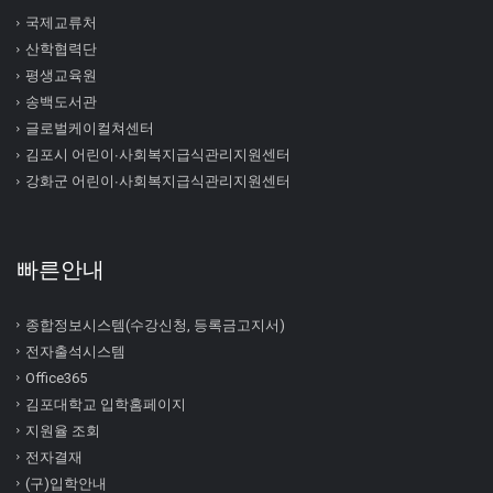
국제교류처
산학협력단
평생교육원
송백도서관
글로벌케이컬쳐센터
김포시 어린이∙사회복지급식관리지원센터
강화군 어린이∙사회복지급식관리지원센터
빠른안내
종합정보시스템(수강신청, 등록금고지서)
전자출석시스템
Office365
김포대학교 입학홈페이지
지원율 조회
전자결재
(구)입학안내