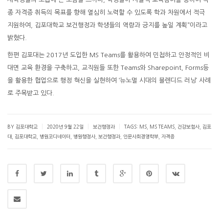
종 자격증 취득의 목표를 향해 열심히 노력할 수 있도록 학과 차원에서 적극
지원하여, 김포대학교 보건행정과 학생들의 역량과 긍지를 높일 계획”이라고
밝혔다.
한편 김포대는 2017년 도입한 MS Teams를 활용하여 민첩하고 안정적인 비
대면 교육 환경을 구축하고, 교직원들 또한 Teams와 Sharepoint, Forms등
을 활용한 협업으로 행정 혁신을 실현하여 ‘뉴노멀 시대의 블렌디드 러닝’ 사례
로 주목받고 있다.
|
|
|
BY 김포대학교
2020년 9월 22일
보건행정과
TAGS:
MS
,
MS TEAMS
,
건강보험사
,
김포
대
,
김포대학교
,
병원코디네이터
,
병원행정사
,
보건행정과
,
인문사회경영학부
,
자격증