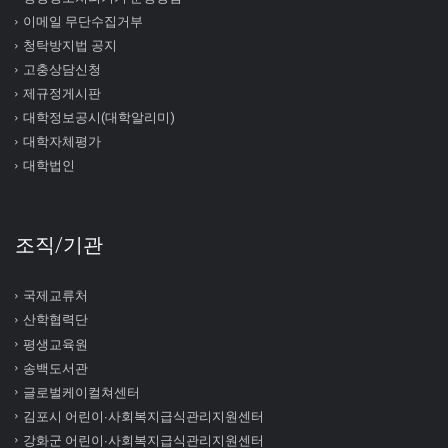
이메일 무단수집거부
청탁방지법 공지
고충상담신청
제규정게시판
대학정보공시(대학알리미)
대학자체평가
대학법인
조직/기관
국제교류처
산학협력단
평생교육원
송백도서관
글로벌케이컬쳐센터
김포시 어린이∙사회복지급식관리지원센터
강화군 어린이∙사회복지급식관리지원센터