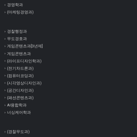
경영학과
(마케팅경영과)
경찰행정과
무도경호과
게임콘텐츠과[3년제]
게임콘텐츠과
(라이프디자인학과)
(전기차드론과)
(컴퓨터코딩과)
(시각영상디자인과)
(공간디자인과)
(패션콘텐츠과)
AI융합학과
너싱케어학과
(경찰무도과)