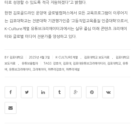
터로 성장할 수 있도록 적극 지원하겠다”고 밝혔다.
한편 김포골드라인 운양역 글로벌캠퍼스에서 모든 교육프로그램이 이루어지
는 김포대학교는 전문대학 기관평가인증 ‘고등직업교육품질 인증대학’으로서,
K-Culture계열 유튜브크리에이터과에서는 실무 중심 미래 콘텐츠 크리에이
터와 글로벌 미디어 전문가를 양성하고 있다.
.
.
|
|
BY 김포대학교
2025년 4월 3일
K-CULTURE계열
김포대학교 보도자료
김포대학교
.
|
보도자료
유튜브융합과
TAGS:
강호이
,
김포대
,
김포대유튜브크리에이터과
,
김포대학교
,
유튜
버
,
유튜브크리에이터
,
크리에이터
,
파뿌리강호이
,
파뿌리채널