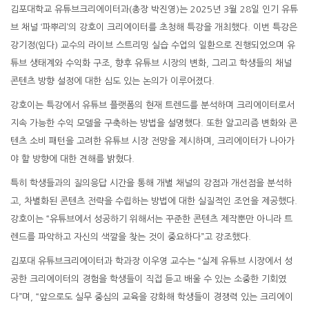
김포대학교 유튜브크리에이터과(총장 박진영)는 2025년 3월 28일 인기 유튜
브 채널 ‘파뿌리’의 강호이 크리에이터를 초청해 특강을 개최했다. 이번 특강은
강기정(임다) 교수의 라이브 스트리밍 실습 수업의 일환으로 진행되었으며 유
튜브 생태계와 수익화 구조, 향후 유튜브 시장의 변화, 그리고 학생들의 채널
콘텐츠 방향 설정에 대한 심도 있는 논의가 이루어졌다.
강호이는 특강에서 유튜브 플랫폼의 현재 트렌드를 분석하며 크리에이터로서
지속 가능한 수익 모델을 구축하는 방법을 설명했다. 또한 알고리즘 변화와 콘
텐츠 소비 패턴을 고려한 유튜브 시장 전망을 제시하며, 크리에이터가 나아가
야 할 방향에 대한 견해를 밝혔다.
특히 학생들과의 질의응답 시간을 통해 개별 채널의 강점과 개선점을 분석하
고, 차별화된 콘텐츠 전략을 수립하는 방법에 대한 실질적인 조언을 제공했다.
강호이는 “유튜브에서 성공하기 위해서는 꾸준한 콘텐츠 제작뿐만 아니라 트
렌드를 파악하고 자신의 색깔을 찾는 것이 중요하다”고 강조했다.
김포대 유튜브크리에이터과 학과장 이우영 교수는 “실제 유튜브 시장에서 성
공한 크리에이터의 경험을 학생들이 직접 듣고 배울 수 있는 소중한 기회였
다”며, “앞으로도 실무 중심의 교육을 강화해 학생들이 경쟁력 있는 크리에이