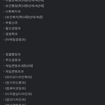
아동보육(학)과[2년제/4년제]
보건행정(학)과[3년제/4년제]
사회복지과
(보건복지(학)과[3년제/4년])
부동산과
철도경영과
경영학과
(마케팅경영과)
경찰행정과
무도경호과
게임콘텐츠과[3년제]
게임콘텐츠과
(라이프디자인학과)
(전기차드론과)
(컴퓨터코딩과)
(시각영상디자인과)
(공간디자인과)