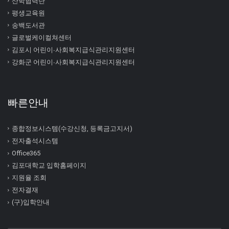
산학협력단
평생교육원
송백도서관
글로벌케이컬쳐센터
김포시 어린이∙사회복지급식관리지원센터
강화군 어린이∙사회복지급식관리지원센터
빠른안내
종합정보시스템(수강신청, 등록금고지서)
전자출석시스템
Office365
김포대학교 입학홈페이지
지원율 조회
전자결재
(구)입학안내