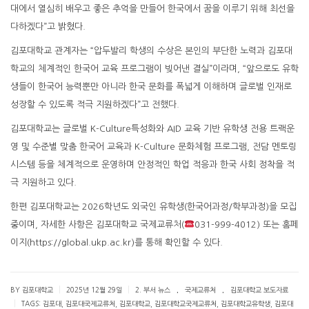
대에서 열심히 배우고 좋은 추억을 만들어 한국에서 꿈을 이루기 위해 최선을
다하겠다”고 밝혔다.
김포대학교 관계자는 “압두발리 학생의 수상은 본인의 부단한 노력과 김포대
학교의 체계적인 한국어 교육 프로그램이 빚어낸 결실”이라며, “앞으로도 유학
생들이 한국어 능력뿐만 아니라 한국 문화를 폭넓게 이해하며 글로벌 인재로
성장할 수 있도록 적극 지원하겠다”고 전했다.
김포대학교는 글로벌 K-Culture특성화와 AID 교육 기반 유학생 전용 트랙운
영 및 수준별 맞춤 한국어 교육과 K-Culture 문화체험 프로그램, 전담 멘토링
시스템 등을 체계적으로 운영하며 안정적인 학업 적응과 한국 사회 정착을 적
극 지원하고 있다.
한편 김포대학교는 2026학년도 외국인 유학생(한국어과정/학부과정)을 모집
중이며, 자세한 사항은 김포대학교 국제교류처(
031-999-4012) 또는 홈페
이지(https://global.ukp.ac.kr)를 통해 확인할 수 있다.
.
.
|
|
BY 김포대학교
2025년 12월 29일
2. 부서 뉴스
국제교류처
김포대학교 보도자료
|
TAGS:
김포대
,
김포대국제교류처
,
김포대학교
,
김포대학교국제교류처
,
김포대학교유학생
,
김포대