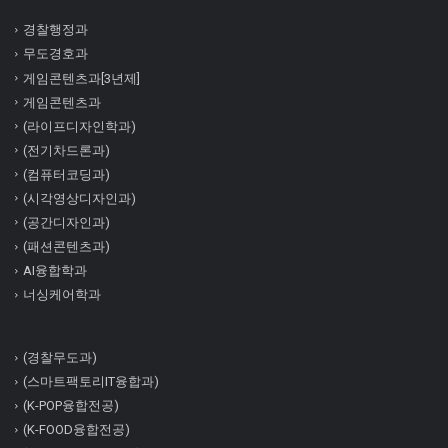
경찰행정과
무도경호과
게임콘텐츠과[3년제]
게임콘텐츠과
(라이프디자인학과)
(전기차드론과)
(컴퓨터코딩과)
(시각영상디자인과)
(공간디자인과)
(패션콘텐츠과)
AI융합학과
너싱케어학과
(경찰무도과)
(스마트팩토리IT융합과)
(K-POP융합전공)
(K-FOOD융합전공)