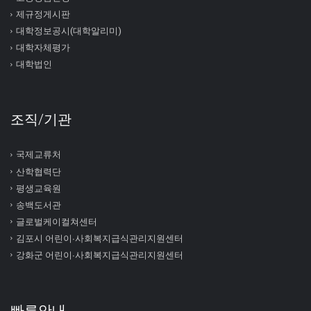
제규정게시판
대학정보공시(대학알리미)
대학자체평가
대학법인
조직/기관
국제교류처
산학협력단
평생교육원
송백도서관
글로벌케이컬쳐센터
김포시 어린이∙사회복지급식관리지원센터
강화군 어린이∙사회복지급식관리지원센터
빠른안내