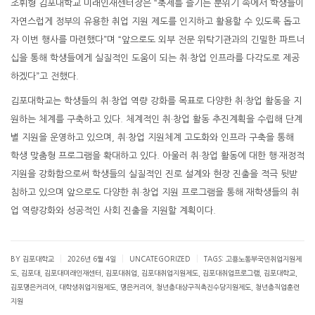
조휘형 김포대학교 미래인재센터장은 “축제를 즐기는 분위기 속에서 학생들이
자연스럽게 정부의 유용한 취업 지원 제도를 인지하고 활용할 수 있도록 돕고
자 이번 행사를 마련했다”며 “앞으로도 외부 전문 위탁기관과의 긴밀한 파트너
십을 통해 학생들에게 실질적인 도움이 되는 취·창업 인프라를 다각도로 제공
하겠다”고 전했다.
김포대학교는 학생들의 취·창업 역량 강화를 목표로 다양한 취·창업 활동을 지
원하는 체계를 구축하고 있다. 체계적인 취·창업 활동 추진계획을 수립해 단계
별 지원을 운영하고 있으며, 취·창업 지원체계 고도화와 인프라 구축을 통해
학생 맞춤형 프로그램을 확대하고 있다. 아울러 취·창업 활동에 대한 행·재정적
지원을 강화함으로써 학생들의 실질적인 진로 설계와 현장 진출을 적극 뒷받
침하고 있으며 앞으로도 다양한 취·창업 지원 프로그램을 통해 재학생들의 취
업 역량강화와 성공적인 사회 진출을 지원할 계획이다.
|
|
|
BY 김포대학교
2026년 6월 4일
UNCATEGORIZED
TAGS:
고용노동부국민취업지원제
도
,
김포대
,
김포대미래인재센터
,
김포대취업
,
김포대취업지원제도
,
김포대취업프로그램
,
김포대학교
,
김포명은커리어
,
대학생취업지원제도
,
명은커리어
,
청년층대상구직촉진수당지원제도
,
청년층직업훈련
지원