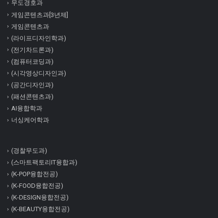
무도경호과
게임콘텐츠과[3년제]
게임콘텐츠과
(라이프디자인학과)
(전기차드론과)
(컴퓨터코딩과)
(시각영상디자인과)
(공간디자인과)
(패션콘텐츠과)
AI융합학과
너싱케어학과
(경찰무도과)
(스마트팩토리IT융합과)
(K-POP융합전공)
(K-FOOD융합전공)
(K-DESIGN융합전공)
(K-BEAUTY융합전공)