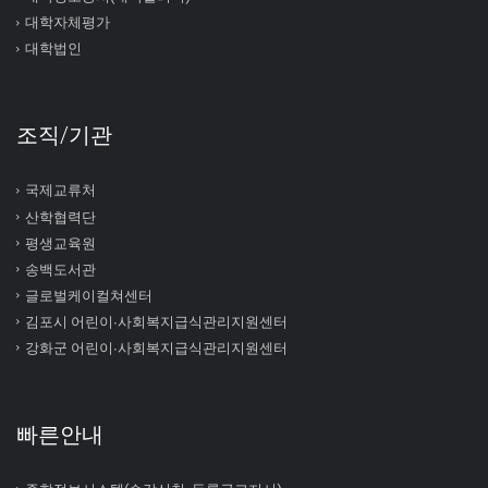
대학자체평가
대학법인
조직/기관
국제교류처
산학협력단
평생교육원
송백도서관
글로벌케이컬쳐센터
김포시 어린이∙사회복지급식관리지원센터
강화군 어린이∙사회복지급식관리지원센터
빠른안내