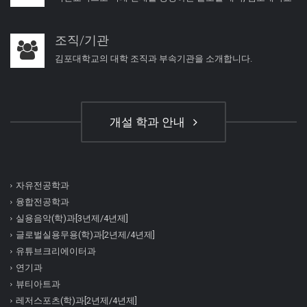
조직/기관
김포대학교의 대학 조직과 부속기관을 소개합니다.
개설 학과 안내
자유전공학과
융합전공학과
실용음악(학)과[3년제/4년제]
글로벌실용무용(학)과[2년제/4년제]
유튜브크리에이터과
연기과
뷰티아트과
레저스포츠(학)과[2년제/4년제]