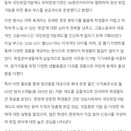
동부 국민취업지원제도 위탁운영기관인 ‘㈜명은커리어’와 협력하여 청년 취업
지원을 위한 홍보 부스를 성공적으로 운영했다고 밝혔다.
이번 행사는 대학 축제라는 유쾌한 현장 분위기를 활용해 학생들이 어렵고 딱
딱하게 느낄 수 있는 ‘취업’에 대한 심리적 장벽을 낮추고, 고용노동부의 대표
적인 고용서비스인 ‘국민취업지원제도’를 친근하게 알리기 위해 기획되었다.
이날 부스는 ‘JOB GO! 뽑GO!’라는 이색적인 타이틀 아래, 공 뽑기 이벤트를
통해 다양한 경품을 제공하는 방식으로 진행되어 학생들의 발길이 끊이지 않
았다. 취업준비생들에게 실질적으로 필요한 사무용 디지털 기기세트를 비롯하
여, 참가자들을 위한 다양한 생활용품과 다과를 경품으로 마련해 축제의 풍성
함을 더했다.
특히 이번 홍보를 통해 청년층을 대상으로 확대 운영 중인 ‘구직촉진수당 월
60만 원씩 6개월(총 360만 원) 지원’ 제도를 집중적으로 안내하여 학생들의
큰 호응을 얻었다. 현장에 방문한 학생들은 전문 상담사로부터 국민취업지원
제도의 세부적인 참여 자격과 맞춤형 취업 상담, 직업훈련 지원 등 다양한 혜
택에 대한 설명을 들었으며, 많은 학생이 현장에서 직접 참여 신청서를 작성하
며 취업 준비에 대한 높은 관심을 나타냈다.