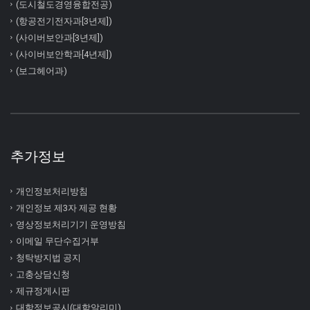
(도시철도경영융합전공)
(항공전기전자과[3년제])
(사이버보안과[3년제])
(사이버보안학과[4년제])
(보그헤어과)
추가정보
개인정보처리방침
개인정보 제3자 제공 현황
영상정보처리기기 운영방침
이메일 무단수집거부
청탁방지법 공지
고충상담신청
제규정게시판
대학정보공시(대학알리미)