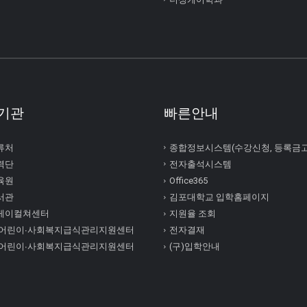
기관
빠른안내
류처
종합정보시스템(수강신청, 등록금
력단
전자출석시스템
육원
Office365
서관
김포대학교 입학홈페이지
케이컬쳐센터
지원율 조회
 어린이∙사회복지급식관리지원센터
전자결재
 어린이∙사회복지급식관리지원센터
(구)입학안내