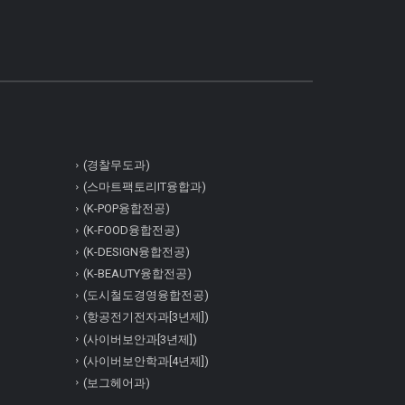
(경찰무도과)
(스마트팩토리IT융합과)
(K-POP융합전공)
(K-FOOD융합전공)
(K-DESIGN융합전공)
(K-BEAUTY융합전공)
(도시철도경영융합전공)
(항공전기전자과[3년제])
(사이버보안과[3년제])
(사이버보안학과[4년제])
(보그헤어과)