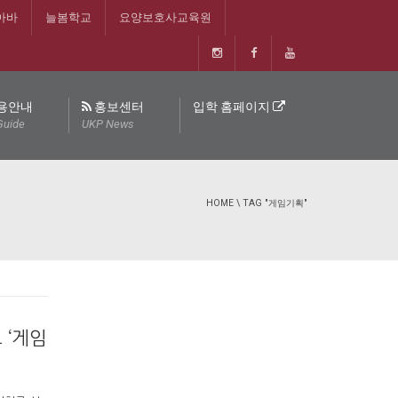
아바
늘봄학교
요양보호사교육원
용안내
홍보센터
입학 홈페이지
Guide
UKP News
HOME
\
TAG "게임기획"
 ‘게임