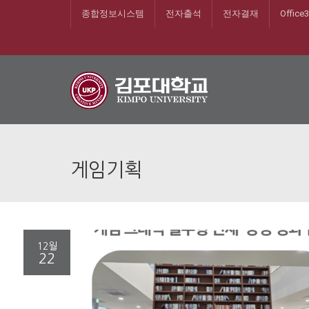
종합정보시스템
전자출석
전자결재
Office
게임기획
12월
22