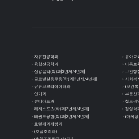
자유전공학과
유아교육
융합전공학과
아동보육
실용음악(학)과[3년제/4년제]
보건행정
글로벌실용무용(학)과[2년제/4년제]
사회복
유튜브크리에이터과
(보건복지
연기과
부동산
뷰티아트과
철도경
레저스포츠(학)과[2년제/4년제]
경영학
태권도융합(학)과[2년제/4년제]
(마케팅
호텔제과제빵과
(호텔조리과)
(호텔조리학과[4년제])