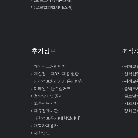
(글로벌호텔서비스과)
추가정보
조직/
개인정보처리방침
국제교
개인정보 제3자 제공 현황
산학협
영상정보처리기기 운영방침
평생교
이메일 무단수집거부
송백도
청탁방지법 공지
글로벌
고충상담신청
김포시
제규정게시판
강화군
대학정보공시(대학알리미)
대학자체평가
대학법인