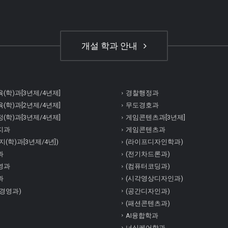
개설 학과 안내
(학)과[3년제/4년제]
경찰행정과
(학)과[2년제/4년제]
무도경호과
(학)과[3년제/4년제]
게임콘텐츠과[3년제]
지과
게임콘텐츠과
(학)과[3년제/4년])
(라이프디자인학과)
과
(전기차드론과)
영과
(컴퓨터코딩과)
과
(시각영상디자인과)
경영과)
(공간디자인과)
(패션콘텐츠과)
AI융합학과
너싱케어학과