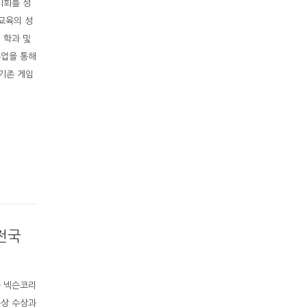
시회를 성
교육의 성
 학과 및
수업을 통해
기존 게임
전국
 넥슨코리
슨상 수상과