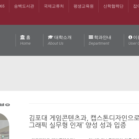
365
송백도서관
국제교류처
평생교육원
산학협력단
잡
홈
대학소개
학과안내
이
Home
About Us
Department
User 
김포대 게임콘텐츠과, 캡스톤디자인으로
그래픽 실무형 인재’ 양성 성과 입증