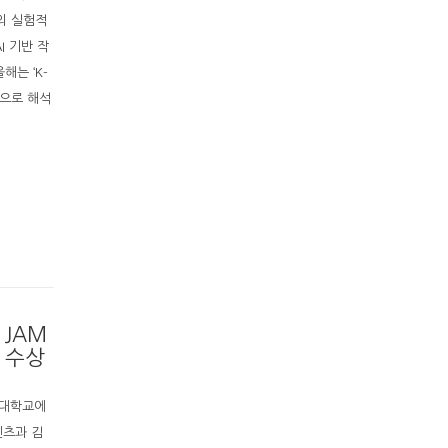
의 실험적
I 기반 작
는 ‘K-
으로 해석
 JAM
 수상
주대학교에
텐츠과 김