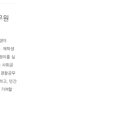
무원
학생이
. 재학생
정의를 실
는 사회공
 경찰공무
하고, 민간
 기여할