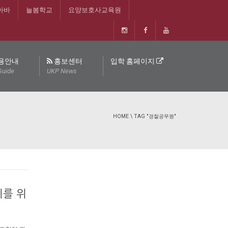
아바
늘봄학교
요양보호사교육원
용안내
홍보센터
입학 홈페이지
Guide
UKP News
HOME
\
TAG "경찰공무원"
치를 위