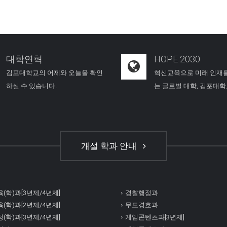
대학연혁
HOPE 2030
김포대학교의 어제와 오늘을 확인
혁신교육으로 미래 인재
하실 수 있습니다.
는 글로벌 대학, 김포대
개설 학과 안내
(학)과[3년제/4년제]
경찰행정과
(학)과[2년제/4년제]
무도경호과
(학)과[3년제/4년제]
게임콘텐츠과[3년제]