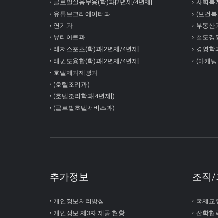
글로벌실용무용(학)과[2년제/4년제]
사회복
유튜브크리에이터과
(보건복지
연기과
부동산
뷰티아트과
철도경
레저스포츠(학)과[2년제/4년제]
경영학
태권도융합(학)과[2년제/4년제]
(마케팅
호텔제과제빵과
(호텔조리과)
(호텔조리학과[4년제])
(글로벌호텔서비스과)
추가정보
조직/
개인정보처리방침
국제교
개인정보 제3자 제공 현황
산학협