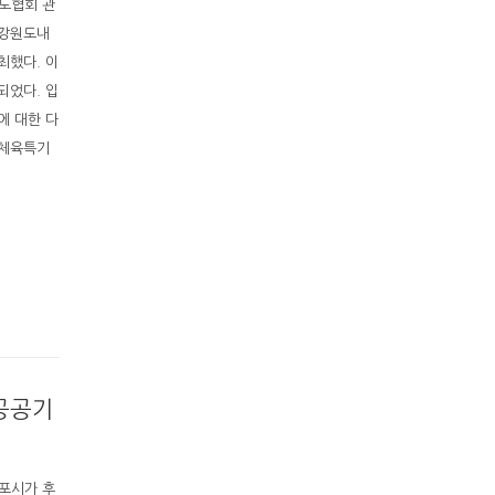
유도협회 관
 강원도내
최했다. 이
되었다. 입
에 대한 다
 체육특기
공공기
포시가 후