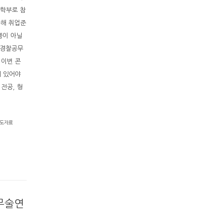
 대학부로 참
통해 취업준
쁨이 아닐
 경찰공무
 이번 콘
어 있어야
전공, 형
보도자료
무술연