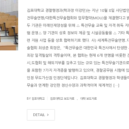
김포대학교 경찰행정과(학과장 이강민)는 지난 10월 8일 사단법
전무술연맹/대한특전무술협회와 업무협약(MOU)을 체결했다고 
두 기관은 미래인재양성을 위해 △ 특전무술 교육 및 자격 취득 지
램 운영△ 양 기관의 상호 정보의 제공 및 시설공동활용 △ 기타 
련 지원 사업 등을 상호 협력하기로 했다. 사) 세계특전무술연맹
술협회 최상준 회장은, “특전무술은 대한민국 특전사에서 탄생한 
최강 일격필살의 격투술이며, 본 협회는 현재 6개 연맹을 비롯한 
시,도협회 및 해외지부를 갖추고 있는 규모 있는 특전무술기관으로
을 포함한 7가지 자격증을 발행하고 있으며, 경찰공무원 시험에 
인정 무도가산점 인정단체입니다. 김포대학교 경찰행정과 학생들
무술과 연계한 강인한 정신수양과 과학적이며 체계적인 […]
.
|
BY 김포대학교
김포대학교 보도자료
대학 보도자료
DETAIL