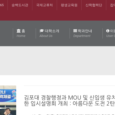
365
송백도서관
국제교류처
평생교육원
산학협력단
잡
홈
대학소개
학과안내
이
Home
About Us
Department
User 
김포대 경찰행정과 MOU 및 신입생 유
한 입시설명회 개최 : 아름다운 도전 2탄