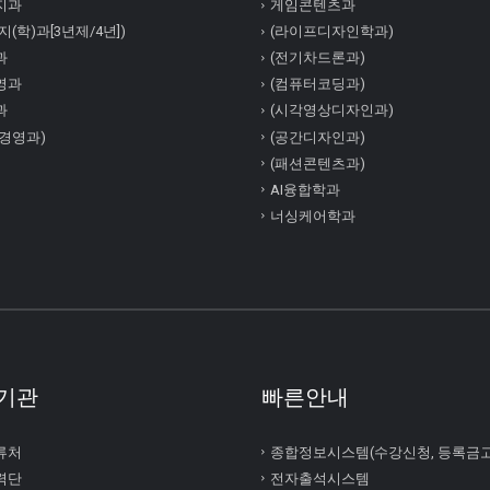
지과
게임콘텐츠과
(학)과[3년제/4년])
(라이프디자인학과)
과
(전기차드론과)
영과
(컴퓨터코딩과)
과
(시각영상디자인과)
경영과)
(공간디자인과)
(패션콘텐츠과)
AI융합학과
너싱케어학과
기관
빠른안내
류처
종합정보시스템(수강신청, 등록금
력단
전자출석시스템