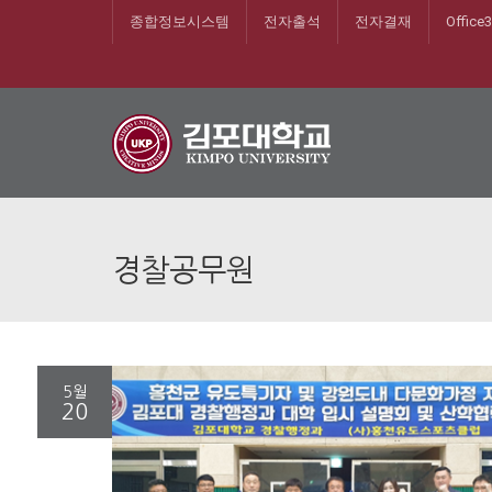
종합정보시스템
전자출석
전자결재
Office
경찰공무원
5월
20