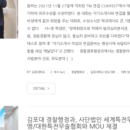
원하는 2021년 11월 27일에 개최된 ‘TBI 면접 CONTEST’에서
가하여 최우수상을 수상하였다. 본 대회는 자기소개서와 면접을 
비생에게 꿈과 희망을 주는 대회로, 수상소식은 학과에서도 큰 기
수 없다. 서*영 학생은, “장래희망으로 피해자 범죄심리분석관,
원, 청원경찰에 관심이 많고, 열심히 준비하고 최선을 다하겠다”며
테스트 참여 후 “자기소개서 작성과 면접준비는 평상시에 숙달되
함을 새삼 깨달았다”고 전했다. 경찰경호행정과에서는 경찰분야 
사법분야 전공, 무도분야 […]
.
.
.
|
BY 김포대학교
2. 부서 뉴스
경찰행정과
김포대학교 보도자료
대학 
DETAIL
김포대 경찰행정과, 사단법인 세계특전
맹/대한특전무술협회와 MOU 체결