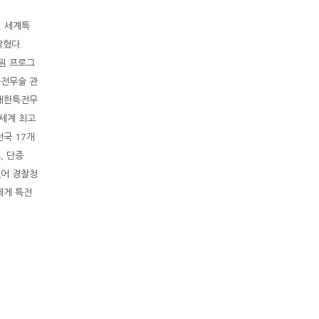
인 세계특
밝혔다.
원 프로그
특전무술 관
․대한특전무
세계 최고
전국 17개
, 단증
있어 경찰청
에게 특전