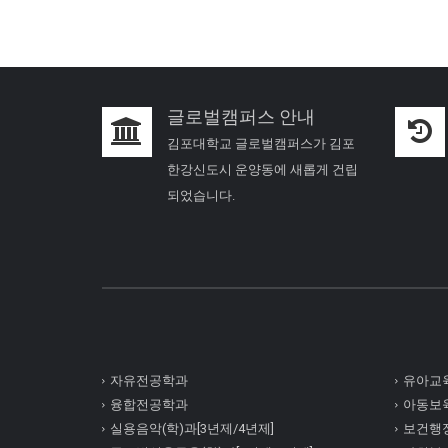
글로벌캠퍼스 안내
김포대학교 글로벌캠퍼스가 김포
한강신도시 운양동에 새롭게 건립
되었습니다.
자유전공학과
유아교육
융합전공학과
아동보육
실용음악(학)과[3년제/4년제]
보건행정