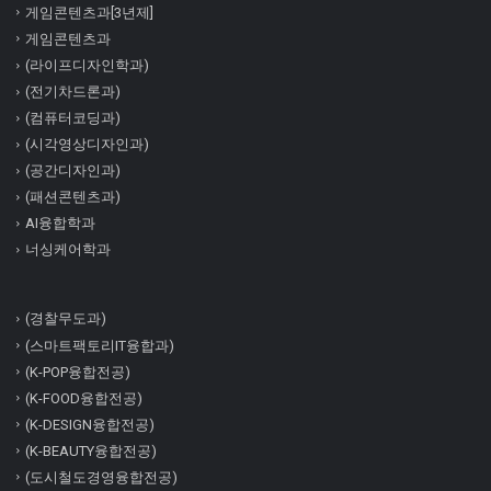
게임콘텐츠과[3년제]
게임콘텐츠과
(라이프디자인학과)
(전기차드론과)
(컴퓨터코딩과)
(시각영상디자인과)
(공간디자인과)
(패션콘텐츠과)
AI융합학과
너싱케어학과
(경찰무도과)
(스마트팩토리IT융합과)
(K-POP융합전공)
(K-FOOD융합전공)
(K-DESIGN융합전공)
(K-BEAUTY융합전공)
(도시철도경영융합전공)