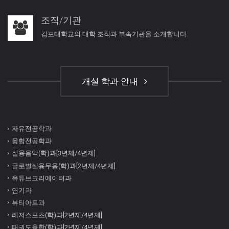
조직/기관
김포대학교의 대학 조직과 부속기관을 소개합니다.
개설 학과 안내
자유전공학과
융합전공학과
실용음악(학)과[3년제/4년제]
글로벌실용무용(학)과[2년제/4년제]
유튜브크리에이터과
연기과
뷰티아트과
레저스포츠(학)과[2년제/4년제]
태권도융합(학)과[2년제/4년제]