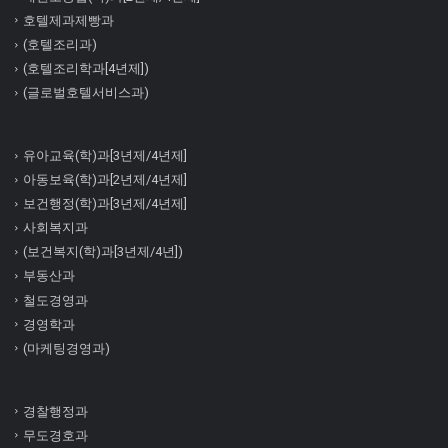
호텔제과제빵과
(호텔조리과)
(호텔조리학과[4년제])
(글로벌호텔서비스과)
유아교육(학)과[3년제/4년제]
아동보육(학)과[2년제/4년제]
보건행정(학)과[3년제/4년제]
사회복지과
(보건복지(학)과[3년제/4년])
부동산과
철도경영과
경영학과
(마케팅경영과)
경찰행정과
무도경호과