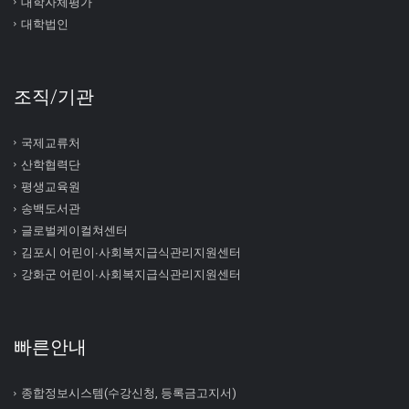
대학자체평가
대학법인
조직/기관
국제교류처
산학협력단
평생교육원
송백도서관
글로벌케이컬쳐센터
김포시 어린이∙사회복지급식관리지원센터
강화군 어린이∙사회복지급식관리지원센터
빠른안내
종합정보시스템(수강신청, 등록금고지서)