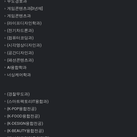
무도경호과
게임콘텐츠과[3년제]
게임콘텐츠과
(라이프디자인학과)
(전기차드론과)
(컴퓨터코딩과)
(시각영상디자인과)
(공간디자인과)
(패션콘텐츠과)
AI융합학과
너싱케어학과
(경찰무도과)
(스마트팩토리IT융합과)
(K-POP융합전공)
(K-FOOD융합전공)
(K-DESIGN융합전공)
(K-BEAUTY융합전공)