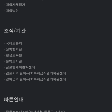
대학자체평가
대학법인
조직/기관
국제교류처
산학협력단
평생교육원
송백도서관
글로벌케이컬쳐센터
김포시 어린이∙사회복지급식관리지원센터
강화군 어린이∙사회복지급식관리지원센터
빠른안내
종합정보시스템(수강신청, 등록금고지서)