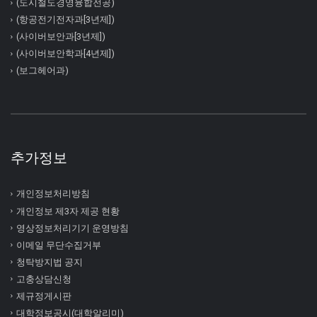
(도시철도경영융합전공)
(항공전기전자과[3년제])
(사이버보안과[3년제])
(사이버보안학과[4년제])
(보그헤어과)
추가정보
개인정보처리방침
개인정보 제3자 제공 현황
영상정보처리기기 운영방침
이메일 무단수집거부
청탁방지법 공지
고충상담신청
제규정게시판
대학정보공시(대학알리미)