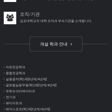
조직/기관
김포대학교의 대학 조직과 부속기관을 소개합니다.
개설 학과 안내
자유전공학과
융합전공학과
실용음악(학)과[3년제/4년제]
글로벌실용무용(학)과[2년제/4년제]
유튜브크리에이터과
연기과
뷰티아트과
레저스포츠(학)과[2년제/4년제]