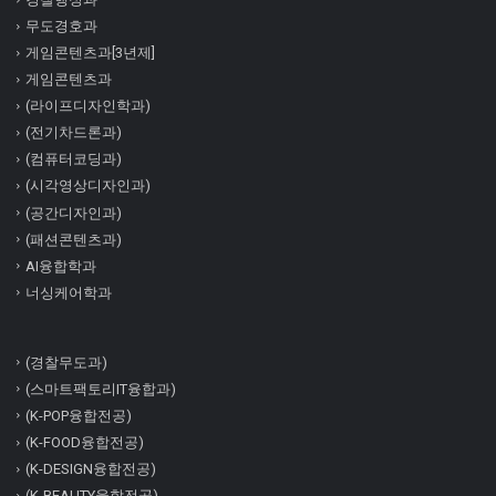
무도경호과
게임콘텐츠과[3년제]
게임콘텐츠과
(라이프디자인학과)
(전기차드론과)
(컴퓨터코딩과)
(시각영상디자인과)
(공간디자인과)
(패션콘텐츠과)
AI융합학과
너싱케어학과
(경찰무도과)
(스마트팩토리IT융합과)
(K-POP융합전공)
(K-FOOD융합전공)
(K-DESIGN융합전공)
(K-BEAUTY융합전공)