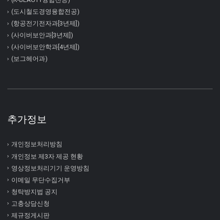
(도시철도경영융합전공)
(항공전기전자과[3년제])
(사이버보안과[3년제])
(사이버보안학과[4년제])
(보그헤어과)
추가정보
개인정보처리방침
개인정보 제3자 제공 현황
영상정보처리기기 운영방침
이메일 무단수집거부
청탁방지법 공지
고충상담신청
제규정게시판