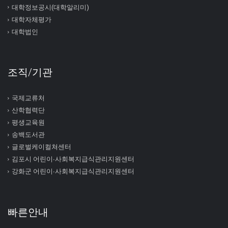
대학정보공시(대학알리미)
대학자체평가
대학법인
조직/기관
국제교류처
산학협력단
평생교육원
송백도서관
글로벌케이컬쳐센터
김포시 어린이∙사회복지급식관리지원센터
강화군 어린이∙사회복지급식관리지원센터
빠른안내