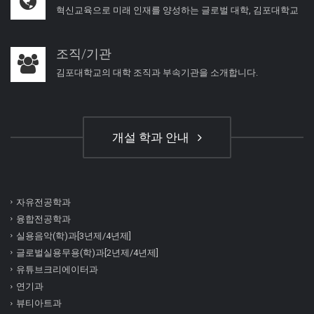
혁신교육으로 미래 인재를 양성하는 글로벌 대학, 김포대학교
조직/기관
김포대학교의 대학 조직과 부속기관을 소개합니다.
개설 학과 안내
자유전공학과
융합전공학과
실용음악(학)과[3년제/4년제]
글로벌실용무용(학)과[2년제/4년제]
유튜브크리에이터과
연기과
뷰티아트과