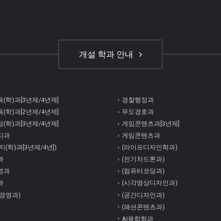
개설 학과 안내
(학)과[3년제/4년제]
경찰행정과
(학)과[2년제/4년제]
무도경호과
(학)과[3년제/4년제]
게임콘텐츠과[3년제]
지과
게임콘텐츠과
(학)과[3년제/4년])
(라이프디자인학과)
과
(전기차드론과)
영과
(컴퓨터코딩과)
과
(시각영상디자인과)
경영과)
(공간디자인과)
(패션콘텐츠과)
AI융합학과