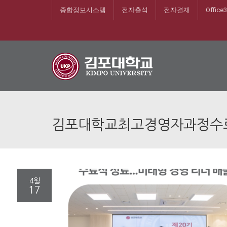
종합정보시스템
전자출석
전자결재
Office
김포대학교최고경영자과정수
4월
17