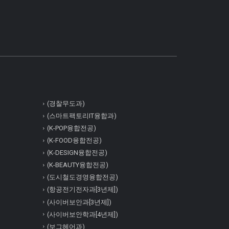
(경찰무도과)
(스마트팩토리IT융합과)
(K-POP융합전공)
(K-FOOD융합전공)
(K-DESIGN융합전공)
(K-BEAUTY융합전공)
(도시철도경영융합전공)
(항공전기전자과[3년제])
(사이버보안과[3년제])
(사이버보안학과[4년제])
(보그헤어과)