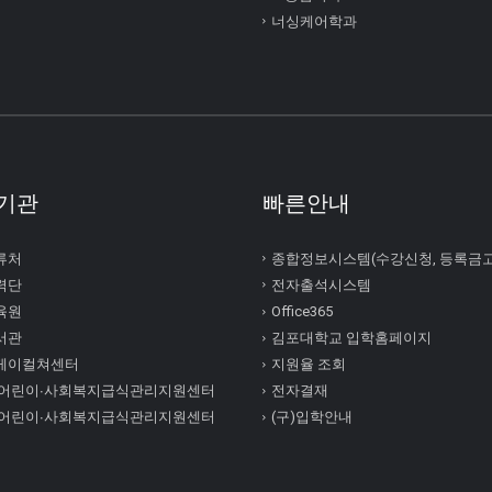
너싱케어학과
기관
빠른안내
류처
종합정보시스템(수강신청, 등록금
력단
전자출석시스템
육원
Office365
서관
김포대학교 입학홈페이지
케이컬쳐센터
지원율 조회
 어린이∙사회복지급식관리지원센터
전자결재
 어린이∙사회복지급식관리지원센터
(구)입학안내