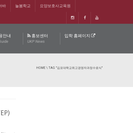
아바
늘봄학교
요양보호사교육원
용안내
홍보센터
입학 홈페이지
Guide
UKP News
HOME
\
TAG "김포대학교최고경영자과정수료식"
EP)