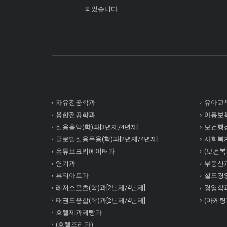
되었습니다.
자유전공학과
유아교육
융합전공학과
아동보육
실용음악(학)과[3년제/4년제]
보건행정
글로벌실용무용(학)과[2년제/4년제]
사회복
유튜브크리에이터과
(보건복지
연기과
부동산
뷰티아트과
철도경
레저스포츠(학)과[2년제/4년제]
경영학
태권도융합(학)과[2년제/4년제]
(마케팅
호텔제과제빵과
(호텔조리과)