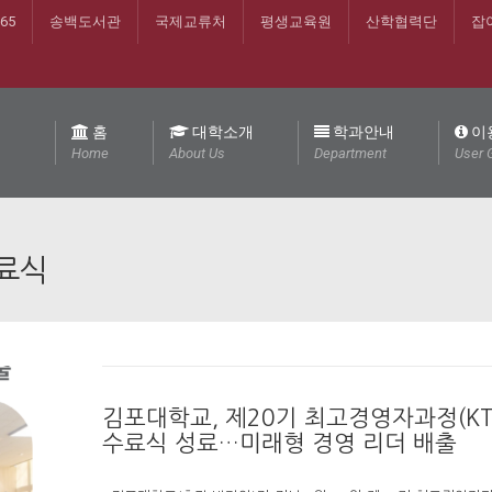
365
송백도서관
국제교류처
평생교육원
산학협력단
잡
홈
대학소개
학과안내
이
Home
About Us
Department
User 
료식
김포대학교, 제20기 최고경영자과정(KT
수료식 성료…미래형 경영 리더 배출