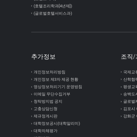
(호텔조리학과[4년제])
(글로벌호텔서비스과)
추가정보
조직/
개인정보처리방침
국제교
개인정보 제3자 제공 현황
산학협
영상정보처리기기 운영방침
평생교
이메일 무단수집거부
송백도
청탁방지법 공지
글로벌
고충상담신청
김포시
제규정게시판
강화군
대학정보공시(대학알리미)
대학자체평가