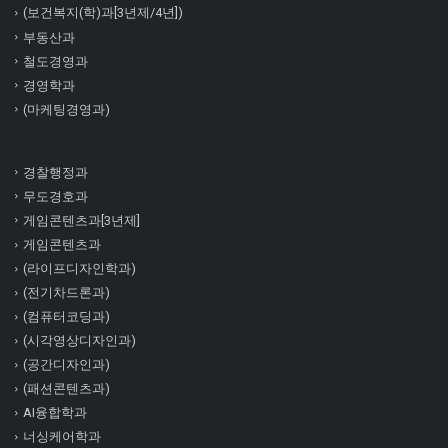
(보건복지(학)과[3년제/4년])
부동산과
철도경영과
경영학과
(마케팅경영과)
경찰행정과
무도경호과
게임콘텐츠과[3년제]
게임콘텐츠과
(라이프디자인학과)
(전기차드론과)
(컴퓨터코딩과)
(시각영상디자인과)
(공간디자인과)
(패션콘텐츠과)
AI융합학과
너싱케어학과