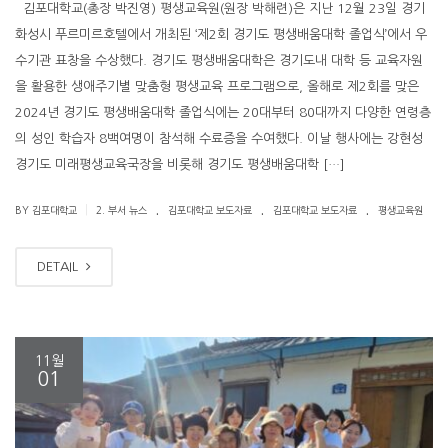
김포대학교(총장 박진영) 평생교육원(원장 박해련)은 지난 12월 23일 경기
화성시 푸르미르호텔에서 개최된 ‘제2회 경기도 평생배움대학 졸업식’에서 우
수기관 표창을 수상했다. 경기도 평생배움대학은 경기도내 대학 등 교육자원
을 활용한 생애주기별 맞춤형 평생교육 프로그램으로, 올해로 제2회를 맞은
2024년 경기도 평생배움대학 졸업식에는 20대부터 80대까지 다양한 연령층
의 성인 학습자 8백여명이 참석해 수료증을 수여했다. 이날 행사에는 강현성
경기도 미래평생교육국장을 비롯해 경기도 평생배움대학 […]
.
.
.
|
BY 김포대학교
2. 부서 뉴스
김포대학교 보도자료
김포대학교 보도자료
평생교육원
DETAIL
11월
01