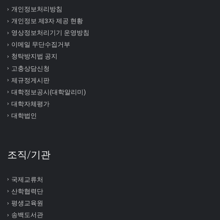
개인정보처리방침
개인정보 제3자 제공 현황
영상정보처리기기 운영방침
이메일 무단수집거부
청탁방지법 공지
고충상담신청
제규정게시판
대학정보공시(대학알리미)
대학자체평가
대학법인
조직/기관
국제교류처
산학협력단
평생교육원
송백도서관