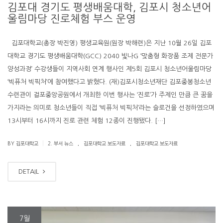
김포대 경기도 평생배움대학, 김포시 청소년어
울림마당 진로체험 부스 운영
김포대학교(총장 박진영) 평생교육원(원장 박해련)은 지난 10월 26일 김포
대학교 경기도 평생배움대학(GCC) 2040 빛나G ‘맞춤형 화장품 조제 전문가
양성과정’ 수강생들이 지역사회 연계 행사인 제5회 김포시 청소년어울림마당
‘빅퓨처 빅픽처’에 참여했다고 밝혔다. (재)김포시청소년재단 김포중봉청소년
수련관이 걸포중앙공원에서 개최한 이번 행사는 ‘진로’가 주제인 만큼 큰 꿈을
가지라는 의미로 청소년들이 직접 ‘빅퓨처 빅픽처’라는 슬로건을 선정하였으며
13시부터 16시까지 진로 관련 체험 12종이 진행됐다. […]
.
.
|
BY 김포대학교
2. 부서 뉴스
김포대학교 보도자료
김포대학교 보도자료
DETAIL
7월