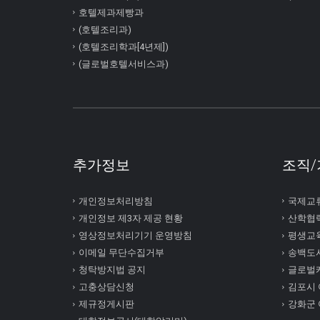
호텔제과제빵과
(호텔조리과)
(호텔조리학과[4년제])
(글로벌호텔서비스과)
추가정보
조직/
개인정보처리방침
국제교
개인정보 제3자 제공 현황
산학협
영상정보처리기기 운영방침
평생교
이메일 무단수집거부
송백도
청탁방지법 공지
글로벌
고충상담신청
김포시
제규정게시판
강화군