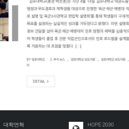
김포대학교(총장 박진영)는 지난 4월 14일 김포대학교 태권도융
행정과·무도경호과 재학생을 대상으로 진행한 ‘육군·해군·해병대 
로 설명 및 육군3사관학교 편입학 설명회’를 통해 학생들이 구체적
목표를 설정하는 실질적인 성과를 거두었다고 밝혔다. 이번 설명
정보 전달을 넘어 육군·해군·해병대의 진로 방향과 혜택을 심층적
어 학생들이 졸업 후 전문 직업군인으로서의 진로 로드맵을 설계할
록 지원하는 데 초점을 맞췄다. […]
.
.
.
|
BY 김포대학교
2. 부서 뉴스
김포대학교 보도자료
김포대학교 보도자료
터
DETAIL
대학연혁
HOPE 2030