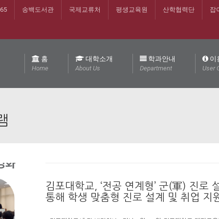
365
송백도서관
국제교류처
평생교육원
산학협력단
잡
홈
대학소개
학과안내
이
Home
About Us
Department
User 
램
김포대학교, ‘전공 연계형’ 군(軍) 진로
통해 학생 맞춤형 진로 설계 및 취업 지