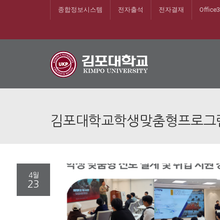
종합정보시스템
전자출석
전자결재
Office
김포대학교학생맞춤형프로그
4월
23