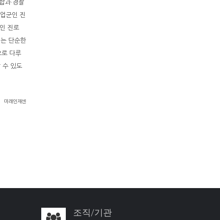
합과·경찰
직업군인 진
인 진로
회는 단순한
으로 다루
 수 있도
미래인재센
조직/기관