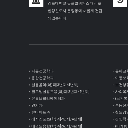
김포대학교 글로벌캠퍼스가 김포
한강신도시 운양동에 새롭게 건립
되었습니다.
자유전공학과
유아교육
융합전공학과
아동보육
실용음악(학)과[3년제/4년제]
보건행정
글로벌실용무용(학)과[2년제/4년제]
사회복
유튜브크리에이터과
(보건복지
연기과
부동산
뷰티아트과
철도경
레저스포츠(학)과[2년제/4년제]
경영학
태권도융합(학)과[2년제/4년제]
(마케팅