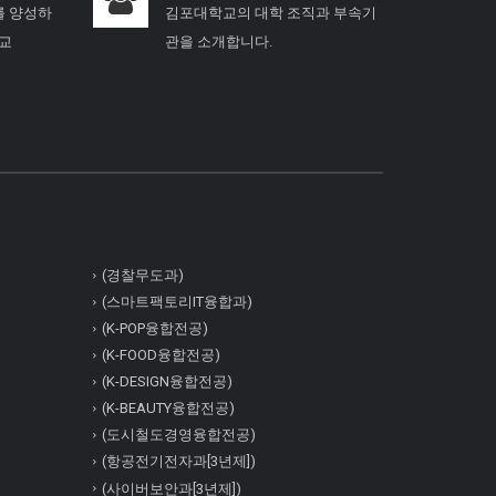
를 양성하
김포대학교의 대학 조직과 부속기
학교
관을 소개합니다.
(경찰무도과)
(스마트팩토리IT융합과)
(K-POP융합전공)
(K-FOOD융합전공)
(K-DESIGN융합전공)
(K-BEAUTY융합전공)
(도시철도경영융합전공)
(항공전기전자과[3년제])
(사이버보안과[3년제])