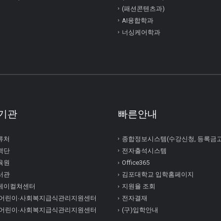
(패션콘텐츠과)
AI융합학과
너싱케어학과
기관
빠른안내
류처
종합정보시스템(수강신청, 등록금
력단
전자출석시스템
육원
Office365
서관
김포대학교 입학홈페이지
케이컬쳐센터
지원율 조회
 어린이∙사회복지급식관리지원센터
전자결재
 어린이∙사회복지급식관리지원센터
(구)입학안내