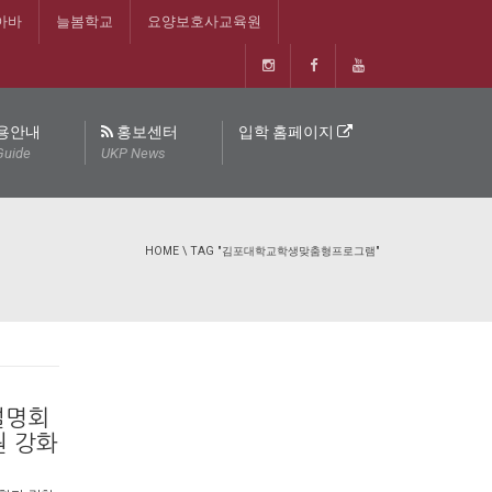
아바
늘봄학교
요양보호사교육원
용안내
홍보센터
입학 홈페이지
Guide
UKP News
HOME
\
TAG "김포대학교학생맞춤형프로그램"
 설명회
원 강화