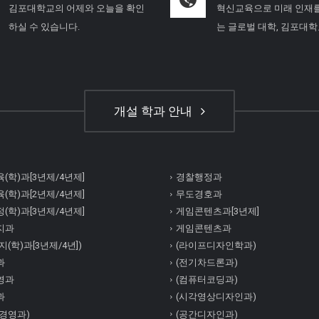
김포대학교의 어제와 오늘을 확인
혁신교육으로 미래 인재
하실 수 있습니다.
는 글로벌 대학, 김포대
개설 학과 안내
(학)과[3년제/4년제]
경찰행정과
(학)과[2년제/4년제]
무도경호과
(학)과[3년제/4년제]
게임콘텐츠과[3년제]
지과
게임콘텐츠과
(학)과[3년제/4년])
(라이프디자인학과)
과
(전기차드론과)
영과
(컴퓨터코딩과)
과
(시각영상디자인과)
경영과)
(공간디자인과)