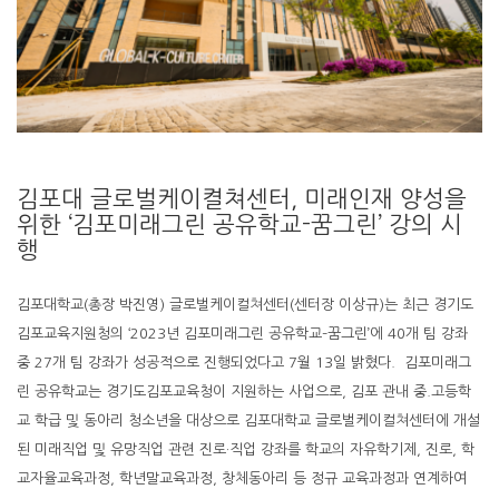
김포대 글로벌케이켤쳐센터, 미래인재 양성을
위한 ‘김포미래그린 공유학교-꿈그린’ 강의 시
행
김포대학교(총장 박진영) 글로벌케이컬쳐센터(센터장 이상규)는 최근 경기도
김포교육지원청의 ‘2023년 김포미래그린 공유학교–꿈그린’에 40개 팀 강좌
중 27개 팀 강좌가 성공적으로 진행되었다고 7월 13일 밝혔다. 김포미래그
린 공유학교는 경기도김포교육청이 지원하는 사업으로, 김포 관내 중.고등학
교 학급 및 동아리 청소년을 대상으로 김포대학교 글로벌케이컬쳐센터에 개설
된 미래직업 및 유망직업 관련 진로·직업 강좌를 학교의 자유학기제, 진로, 학
교자율교육과정, 학년말교육과정, 창체동아리 등 정규 교육과정과 연계하여