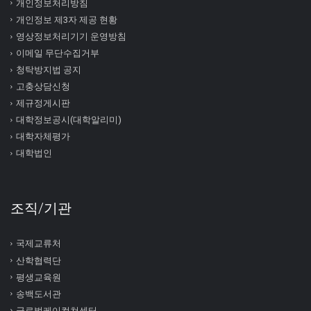
개인정보처리방침
개인정보 제3자 제공 현황
영상정보처리기기 운영방침
이메일 무단수집거부
청탁방지법 공지
고충상담신청
제규정게시판
대학정보공시(대학알리미)
대학자체평가
대학법인
조직/기관
국제교류처
산학협력단
평생교육원
송백도서관
글로벌케이컬쳐센터