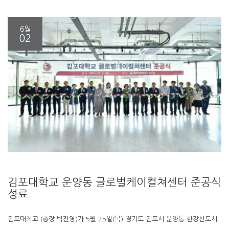
6월
02
김포대학교 운양동 글로벌케이컬쳐센터 준공식
성료
김포대학교 (총장 박진영)가 5월 25일(목) 경기도 김포시 운양동 한강신도시