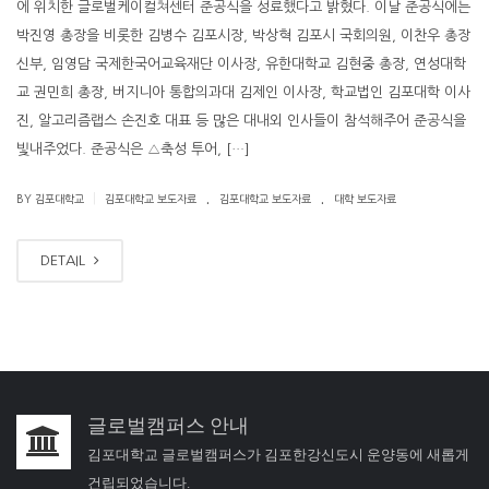
에 위치한 글로벌케이컬쳐센터 준공식을 성료했다고 밝혔다. 이날 준공식에는
박진영 총장을 비롯한 김병수 김포시장, 박상혁 김포시 국회의원, 이찬우 총장
신부, 임영담 국제한국어교육재단 이사장, 유한대학교 김현중 총장, 연성대학
교 권민희 총장, 버지니아 통합의과대 김제인 이사장, 학교법인 김포대학 이사
진, 알고리즘랩스 손진호 대표 등 많은 대내외 인사들이 참석해주어 준공식을
빛내주었다. 준공식은 △축성 투어, […]
.
.
|
BY 김포대학교
김포대학교 보도자료
김포대학교 보도자료
대학 보도자료
DETAIL
글로벌캠퍼스 안내
김포대학교 글로벌캠퍼스가 김포한강신도시 운양동에 새롭게
건립되었습니다.