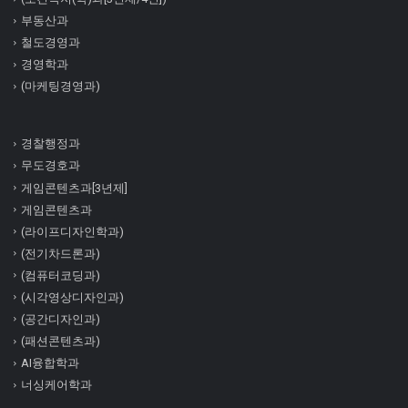
부동산과
철도경영과
경영학과
(마케팅경영과)
경찰행정과
무도경호과
게임콘텐츠과[3년제]
게임콘텐츠과
(라이프디자인학과)
(전기차드론과)
(컴퓨터코딩과)
(시각영상디자인과)
(공간디자인과)
(패션콘텐츠과)
AI융합학과
너싱케어학과