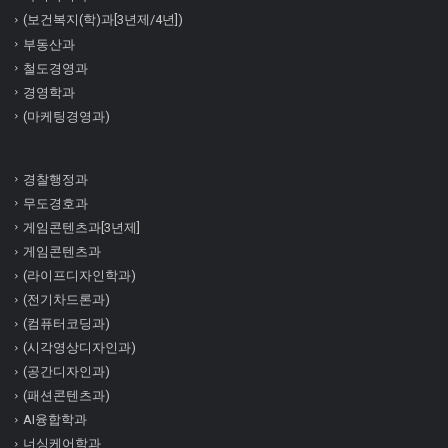
(보건복지(학)과[3년제/4년])
부동산과
철도경영과
경영학과
(마케팅경영과)
경찰행정과
무도경호과
게임콘텐츠과[3년제]
게임콘텐츠과
(라이프디자인학과)
(전기차드론과)
(컴퓨터코딩과)
(시각영상디자인과)
(공간디자인과)
(패션콘텐츠과)
AI융합학과
너싱케어학과