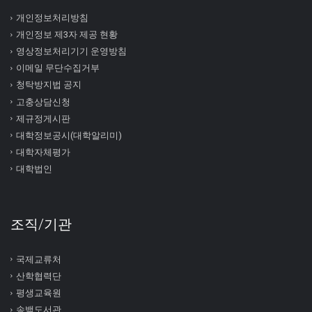
개인정보처리방침
개인정보 제3자 제공 현황
영상정보처리기기 운영방침
이메일 무단수집거부
청탁방지법 공지
고충상담신청
제규정게시판
대학정보공시(대학알리미)
대학자체평가
대학법인
조직/기관
국제교류처
산학협력단
평생교육원
송백도서관