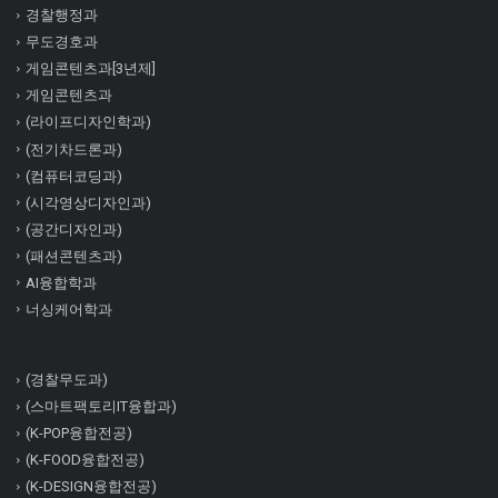
경찰행정과
무도경호과
게임콘텐츠과[3년제]
게임콘텐츠과
(라이프디자인학과)
(전기차드론과)
(컴퓨터코딩과)
(시각영상디자인과)
(공간디자인과)
(패션콘텐츠과)
AI융합학과
너싱케어학과
(경찰무도과)
(스마트팩토리IT융합과)
(K-POP융합전공)
(K-FOOD융합전공)
(K-DESIGN융합전공)