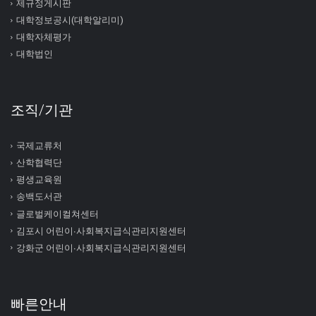
제규정게시판
대학정보공시(대학알리미)
대학자체평가
대학법인
조직/기관
국제교류처
산학협력단
평생교육원
송백도서관
글로벌케이컬쳐센터
김포시 어린이∙사회복지급식관리지원센터
강화군 어린이∙사회복지급식관리지원센터
빠른안내