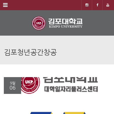
Menu
김포청년공간창공
9월
06