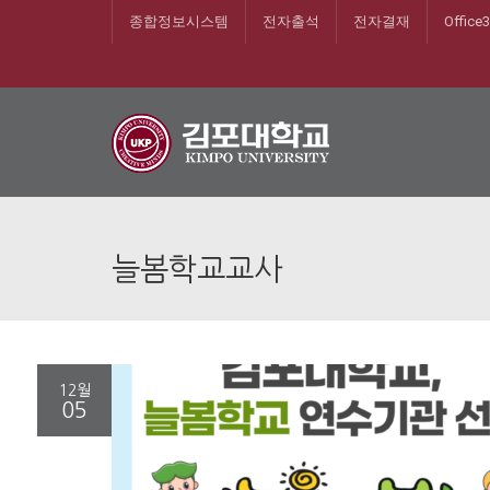
종합정보시스템
전자출석
전자결재
Office
늘봄학교교사
12월
05