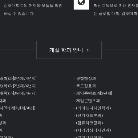
김포대학교의 어제와 오늘을 확인
혁신교육으로 미래 인재
하실 수 있습니다.
는 글로벌 대학, 김포대
개설 학과 안내
(학)과[3년제/4년제]
경찰행정과
(학)과[2년제/4년제]
무도경호과
(학)과[3년제/4년제]
게임콘텐츠과[3년제]
지과
게임콘텐츠과
(학)과[3년제/4년])
(라이프디자인학과)
과
(전기차드론과)
영과
(컴퓨터코딩과)
과
(시각영상디자인과)
경영과)
(공간디자인과)