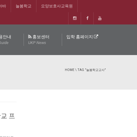
아바
늘봄학교
요양보호사교육원
용안내
홍보센터
입학 홈페이지
Guide
UKP News
HOME
\
TAG "늘봄학교교사"
교 프