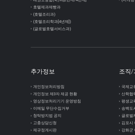
호텔제과제빵과
(호텔조리과)
(호텔조리학과[4년제])
(글로벌호텔서비스과)
추가정보
조직/
개인정보처리방침
국제교
개인정보 제3자 제공 현황
산학협
영상정보처리기기 운영방침
평생교
이메일 무단수집거부
송백도
청탁방지법 공지
글로벌
고충상담신청
김포시
제규정게시판
강화군