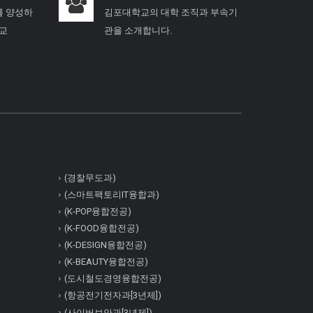
를 양성하
김포대학교의 대학 조직과 부속기
학교
관을 소개합니다.
(경찰무도과)
(스마트팩토리IT융합과)
(K-POP융합전공)
(K-FOOD융합전공)
(K-DESIGN융합전공)
(K-BEAUTY융합전공)
(도시철도경영융합전공)
(항공전기전자과[3년제])
(사이버보안과[3년제])