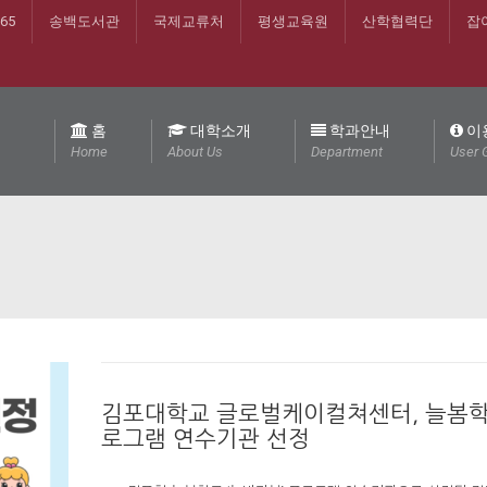
365
송백도서관
국제교류처
평생교육원
산학협력단
잡
홈
대학소개
학과안내
이
Home
About Us
Department
User 
김포대학교 글로벌케이컬쳐센터, 늘봄학
로그램 연수기관 선정