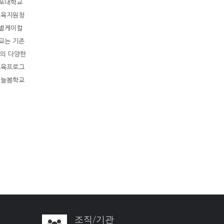
김포대학교
교육지원청
로벌케이컬
교는 기존
회의 다양한
교육프로그
 늘봄학교
조직/기관