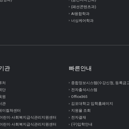
(패션콘텐츠과)
AI융합학과
너싱케어학과
기관
빠른안내
류처
종합정보시스템(수강신청, 등록금
력단
전자출석시스템
육원
Office365
서관
김포대학교 입학홈페이지
케이컬쳐센터
지원율 조회
 어린이∙사회복지급식관리지원센터
전자결재
 어린이∙사회복지급식관리지원센터
(구)입학안내