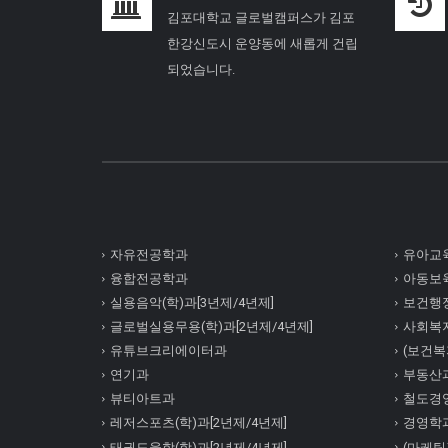
김포대학교 글로벌캠퍼스가 김포
한강신도시 운양동에 새롭게 건립
되었습니다.
자유전공학과
유아교육
융합전공학과
아동보육
실용음악(학)과[3년제/4년제]
보건행정
글로벌실용무용(학)과[2년제/4년제]
사회복
유튜브크리에이터과
(보건복지
연기과
부동산
뷰티아트과
철도경
레저스포츠(학)과[2년제/4년제]
경영학
태권도융합(학)과[2년제/4년제]
(마케팅