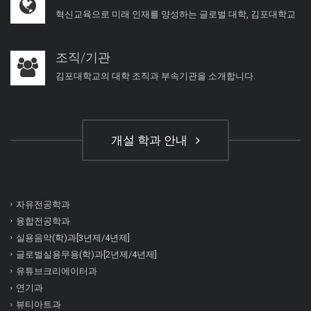
혁신교육으로 미래 인재를 양성하는 글로벌 대학, 김포대학교
조직/기관
김포대학교의 대학 조직과 부속기관을 소개합니다.
개설 학과 안내
자유전공학과
융합전공학과
실용음악(학)과[3년제/4년제]
글로벌실용무용(학)과[2년제/4년제]
유튜브크리에이터과
연기과
뷰티아트과