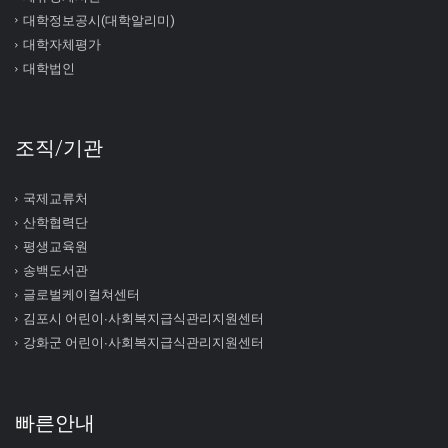
대학정보공시(대학알리미)
대학자체평가
대학법인
조직/기관
국제교류처
산학협력단
평생교육원
송백도서관
글로벌케이컬쳐센터
김포시 어린이∙사회복지급식관리지원센터
강화군 어린이∙사회복지급식관리지원센터
빠른안내