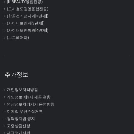
(K-BEAUTY융합전공)
(도시철도경영융합전공)
(항공전기전자과[3년제])
(사이버보안과[3년제])
(사이버보안학과[4년제])
(보그헤어과)
추가정보
개인정보처리방침
개인정보 제3자 제공 현황
영상정보처리기기 운영방침
이메일 무단수집거부
청탁방지법 공지
고충상담신청
제규정게시판