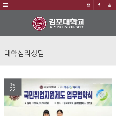
Menu
대학심리상담
3월
22