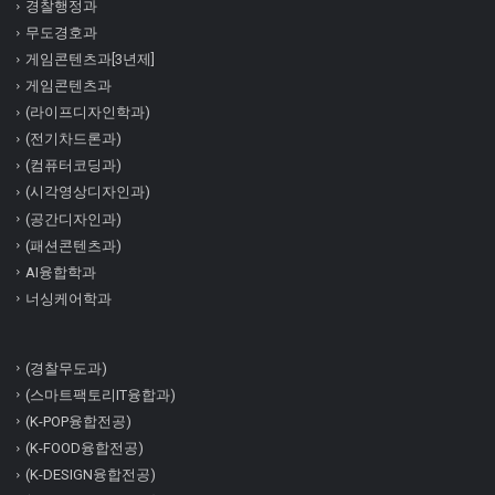
경찰행정과
무도경호과
게임콘텐츠과[3년제]
게임콘텐츠과
(라이프디자인학과)
(전기차드론과)
(컴퓨터코딩과)
(시각영상디자인과)
(공간디자인과)
(패션콘텐츠과)
AI융합학과
너싱케어학과
(경찰무도과)
(스마트팩토리IT융합과)
(K-POP융합전공)
(K-FOOD융합전공)
(K-DESIGN융합전공)