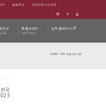
아바
늘봄학교
요양보호사교육원
용안내
홍보센터
입학 홈페이지
Guide
UKP News
HOME
\
TAG "방송프로그램"
 전국
023