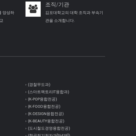
조직/기관
를 양성하
김포대학교의 대학 조직과 부속기
학교
관을 소개합니다.
(경찰무도과)
(스마트팩토리IT융합과)
(K-POP융합전공)
(K-FOOD융합전공)
(K-DESIGN융합전공)
(K-BEAUTY융합전공)
(도시철도경영융합전공)
(항공전기전자과[3년제])