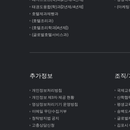
태권도융합(학)과[2년제/4년제]
(마케팅
호텔제과제빵과
(호텔조리과)
(호텔조리학과[4년제])
(글로벌호텔서비스과)
추가정보
조직/
개인정보처리방침
국제교
개인정보 제3자 제공 현황
산학협
영상정보처리기기 운영방침
평생교
이메일 무단수집거부
송백도
청탁방지법 공지
글로벌
고충상담신청
김포시