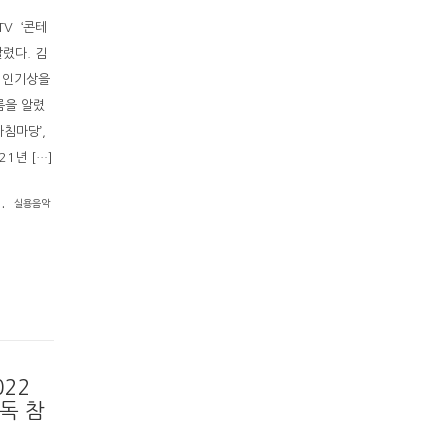
TV ‘콘테
렸다. 김
랑 인기상을
름을 알렸
아침마당’,
21년 […]
.
실용음악
22
독 참