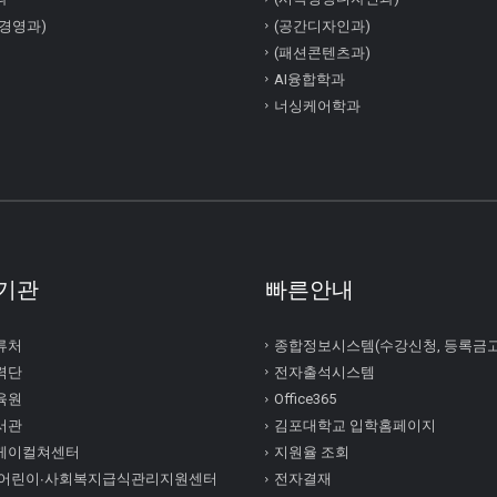
경영과)
(공간디자인과)
(패션콘텐츠과)
AI융합학과
너싱케어학과
기관
빠른안내
류처
종합정보시스템(수강신청, 등록금
력단
전자출석시스템
육원
Office365
서관
김포대학교 입학홈페이지
케이컬쳐센터
지원율 조회
 어린이∙사회복지급식관리지원센터
전자결재