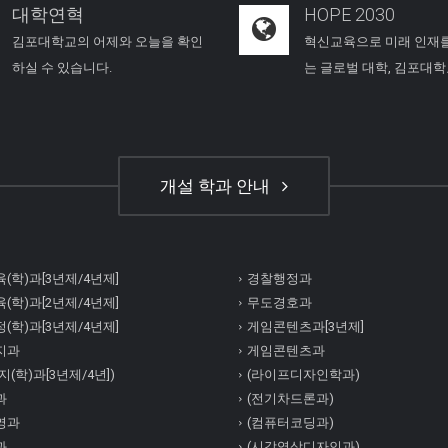
대학연혁
HOPE 2030
김포대학교의 어제와 오늘을 확인
혁신교육으로 미래 인재
하실 수 있습니다.
는 글로벌 대학, 김포대
개설 학과 안내
(학)과[3년제/4년제]
경찰행정과
(학)과[2년제/4년제]
무도경호과
(학)과[3년제/4년제]
게임콘텐츠과[3년제]
지과
게임콘텐츠과
(학)과[3년제/4년])
(라이프디자인학과)
과
(전기차드론과)
영과
(컴퓨터코딩과)
과
(시각영상디자인과)