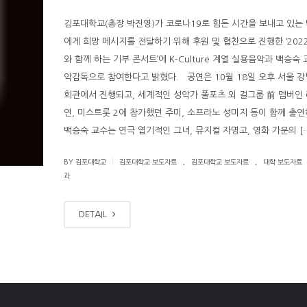
김포대학교(총장 박진영)가 코로나19로 힘든 시간을 보내고 있는
에게 희망 메시지를 전달하기 위해 후원 및 협찬으로 진행한 ‘202
와 함께 하는 기부 콘서트’에 K-Culture 계열 실용음악과 백승숙
악감독으로 참여한다고 밝혔다. 공연은 10월 18일 오후 서울 강
회관에서 진행되고, 세계적인 성악가 폴포츠 외 걸그룹 前 멤버인 
연, 미스트롯 2에 참가했던 주미, 소프라노 성미지 등이 함께 출
백승숙 교수는 연극 엽기적인 그녀, 뮤지컬 자명고, 영화 가문의 [
.
.
|
BY 김포대학교
김포대학교 보도자료
김포대학교 보도자료
대학 보도자료
과
DETAIL