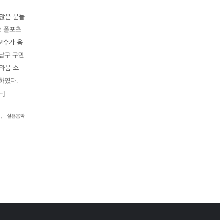
 많은 분들
2 폴포츠
 교수가 음
남구 구민
라붐 소
연하였다.
…]
.
실용음악