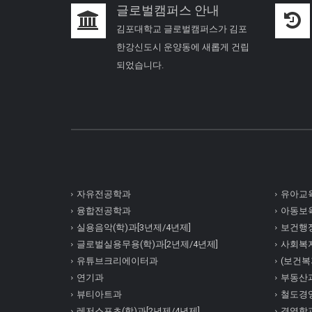
글로벌캠퍼스 안내
김포대학교 글로벌캠퍼스가 김포
한강신도시 운양동에 새롭게 건립
되었습니다.
자유전공학과
유아교육
융합전공학과
아동보육
실용음악(학)과[3년제/4년제]
보건행정
글로벌실용무용(학)과[2년제/4년제]
사회복
유튜브크리에이터과
(보건복지
연기과
부동산
뷰티아트과
철도경
레저스포츠(학)과[2년제/4년제]
경영학