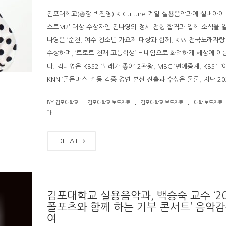
김포대학교(총장 박진영) K-Culture 계열 실용음악과에 실버아이
스트M2’ 대상 수상자인 김나영의 정시 전형 합격과 입학 소식을 알
나영은 ‘순천, 여수 청소년 가요제 대상과 함께, KBS 전국노래자
수상하며, ‘트로트 천재 고등학생’ 닉네임으로 화려하게 세상에 이
다. 김나영은 KBS2 ’노래가 좋아’ 2관왕, MBC ’편애중계, KBS1 ’
KNN ’골든마스크’ 등 각종 경연 본선 진출과 수상은 물론, 지난 20
.
.
|
BY 김포대학교
김포대학교 보도자료
김포대학교 보도자료
대학 보도자료
과
DETAIL
김포대학교 실용음악과, 백승숙 교수 ‘20
폴포츠와 함께 하는 기부 콘서트’ 음악감
여