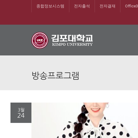
종합정보시스템
전자출석
전자결재
Office
방송프로그램
3월
24