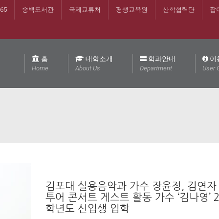
365
송백도서관
국제교류처
평생교육원
산학협력단
잡
홈
대학소개
학과안내
이
Home
About Us
Department
User 
김포대 실용음악과 가수 장윤정, 김연자
투어 콘서트 게스트 활동 가수 ‘김나영’ 2
학년도 신입생 입학