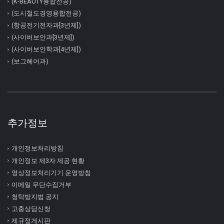
(K-BEAUTY융합전공)
(도시철도경영융합전공)
(항공전기전자과[3년제])
(사이버보안과[3년제])
(사이버보안학과[4년제])
(보그헤어과)
추가정보
개인정보처리방침
개인정보 제3자 제공 현황
영상정보처리기기 운영방침
이메일 무단수집거부
청탁방지법 공지
고충상담신청
제규정게시판