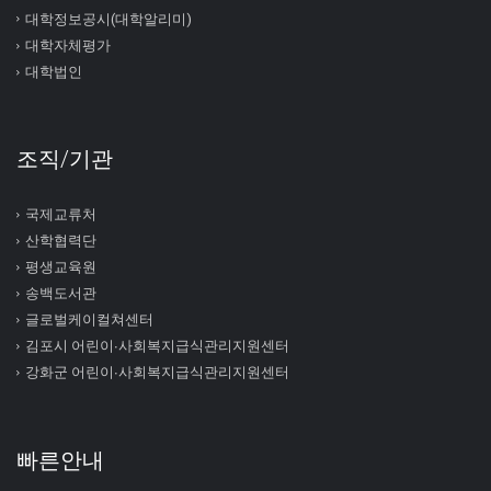
대학정보공시(대학알리미)
대학자체평가
대학법인
조직/기관
국제교류처
산학협력단
평생교육원
송백도서관
글로벌케이컬쳐센터
김포시 어린이∙사회복지급식관리지원센터
강화군 어린이∙사회복지급식관리지원센터
빠른안내