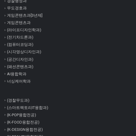
경찰행정과
무도경호과
게임콘텐츠과[3년제]
게임콘텐츠과
(라이프디자인학과)
(전기차드론과)
(컴퓨터코딩과)
(시각영상디자인과)
(공간디자인과)
(패션콘텐츠과)
AI융합학과
너싱케어학과
(경찰무도과)
(스마트팩토리IT융합과)
(K-POP융합전공)
(K-FOOD융합전공)
(K-DESIGN융합전공)