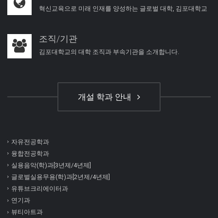
혁신교육으로 미래 인재를 양성하는 글로벌 대학, 김포대학교
조직/기관
김포대학교의 대학 조직과 부속기관을 소개합니다.
개설 학과 안내
자유전공학과
융합전공학과
실용음악(학)과[3년제/4년제]
글로벌실용무용(학)과[2년제/4년제]
유튜브크리에이터과
연기과
뷰티아트과