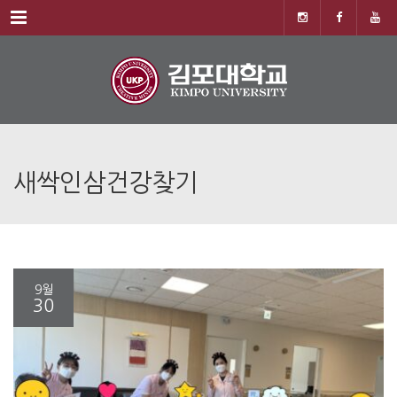
Menu
새싹인삼건강찾기
9월
30