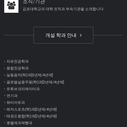
조직/기관
김포대학교의 대학 조직과 부속기관을 소개합니다.
개설 학과 안내
자유전공학과
융합전공학과
실용음악(학)과[3년제/4년제]
글로벌실용무용(학)과[2년제/4년제]
유튜브크리에이터과
연기과
뷰티아트과
레저스포츠(학)과[2년제/4년제]
태권도융합(학)과[2년제/4년제]
호텔제과제빵과