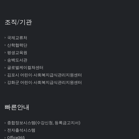
조직/기관
국제교류처
산학협력단
평생교육원
송백도서관
글로벌케이컬쳐센터
김포시 어린이∙사회복지급식관리지원센터
강화군 어린이∙사회복지급식관리지원센터
빠른안내
종합정보시스템(수강신청, 등록금고지서)
전자출석시스템
Office365