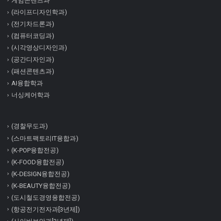
게임콘텐츠과
(라이프디자인학과)
(전기차드론과)
(컴퓨터코딩과)
(시각영상디자인과)
(공간디자인과)
(패션콘텐츠과)
AI융합학과
너싱케어학과
(경찰무도과)
(스마트팩토리IT융합과)
(K-POP융합전공)
(K-FOOD융합전공)
(K-DESIGN융합전공)
(K-BEAUTY융합전공)
(도시철도경영융합전공)
(항공전기전자과[3년제])