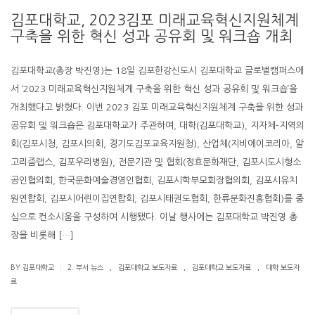
김포대학교, 2023김포 미래교육혁신지원체계
구축을 위한 혁신 성과 공유회 및 워크숍 개최
김포대학교(총장 박진영)는 18일 김포한강신도시 김포대학교 글로벌캠퍼스에
서 ‘2023 미래교육혁신지원체계 구축을 위한 혁신 성과 공유회 및 워크숍’을
개최했다고 밝혔다. 이번 2023 김포 미래교육혁신지원체계 구축을 위한 성과
공유회 및 워크숍은 김포대학교가 주관하여, 대학(김포대학교), 지자체-지역의
회(김포시청, 김포시의회, 경기도김포교육지원청), 산업체(지비에이코리아, 알
고리즘랩스, 김포우리병원), 전문기관 및 협회(정효문화재단, 김포시도시형소
공인협의회, 한국문화예술경영인협회, 김포시학부모회장협의회, 김포시유치
원연합회, 김포시어린이집연합회, 김포시태권도협회, 한류문화진흥협회)를 중
심으로 컨소시움을 구성하여 시행됐다. 이날 행사에는 김포대학교 박진영 총
장을 비롯해 […]
.
.
.
|
BY 김포대학교
2. 부서 뉴스
김포대학교 보도자료
김포대학교 보도자료
대학 보도자
료