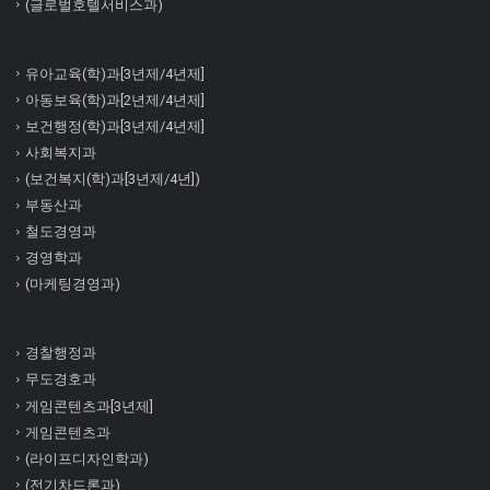
(글로벌호텔서비스과)
유아교육(학)과[3년제/4년제]
아동보육(학)과[2년제/4년제]
보건행정(학)과[3년제/4년제]
사회복지과
(보건복지(학)과[3년제/4년])
부동산과
철도경영과
경영학과
(마케팅경영과)
경찰행정과
무도경호과
게임콘텐츠과[3년제]
게임콘텐츠과
(라이프디자인학과)
(전기차드론과)