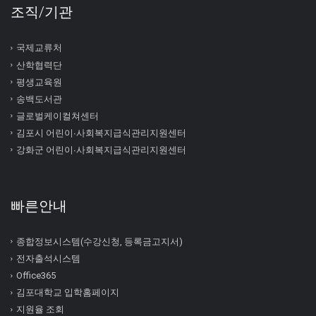
조직/기관
국제교류처
산학협력단
평생교육원
송백도서관
글로벌케이컬쳐센터
김포시 어린이∙사회복지급식관리지원센터
강화군 어린이∙사회복지급식관리지원센터
빠른안내
종합정보시스템(수강신청, 등록금고지서)
전자출석시스템
Office365
김포대학교 입학홈페이지
지원율 조회