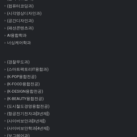
(컴퓨터코딩과)
(시각영상디자인과)
(공간디자인과)
(패션콘텐츠과)
AI융합학과
너싱케어학과
(경찰무도과)
(스마트팩토리IT융합과)
(K-POP융합전공)
(K-FOOD융합전공)
(K-DESIGN융합전공)
(K-BEAUTY융합전공)
(도시철도경영융합전공)
(항공전기전자과[3년제])
(사이버보안과[3년제])
(사이버보안학과[4년제])
(보그헤어과)