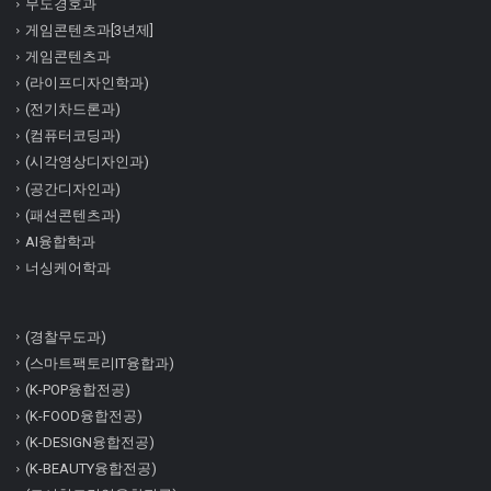
무도경호과
게임콘텐츠과[3년제]
게임콘텐츠과
(라이프디자인학과)
(전기차드론과)
(컴퓨터코딩과)
(시각영상디자인과)
(공간디자인과)
(패션콘텐츠과)
AI융합학과
너싱케어학과
(경찰무도과)
(스마트팩토리IT융합과)
(K-POP융합전공)
(K-FOOD융합전공)
(K-DESIGN융합전공)
(K-BEAUTY융합전공)