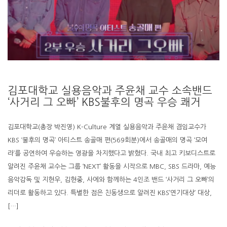
김포대학교 실용음악과 주윤채 교수 소속밴드
‘사거리 그 오빠’ KBS불후의 명곡 우승 쾌거
김포대학교(총장 박진영) K-Culture 계열 실용음악과 주윤채 겸임교수가
KBS ‘불후의 명곡’ 아티스트 송골매 편(569회분)에서 송골매의 명곡 ‘모여
라’를 공연하여 우승하는 영광을 차지했다고 밝혔다. 국내 최고 키보디스트로
알려진 주윤채 교수는 그룹 ‘NEXT’ 활동을 시작으로 MBC, SBS 드라마, 예능
음악감독 및 지현우, 김현중, 사에와 함께하는 4인조 밴드 ‘사거리 그 오빠’의
리더로 활동하고 있다. 특별한 점은 친동생으로 알려진 KBS’연기대상’ 대상,
[…]