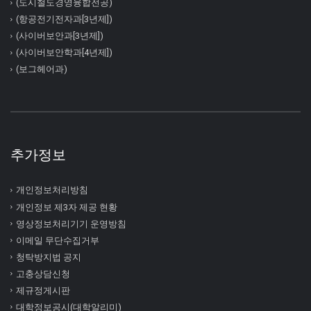
(도시철도경영융합전공)
(항공전기전자과[3년제])
(사이버보안과[3년제])
(사이버보안학과[4년제])
(보그헤어과)
추가정보
개인정보처리방침
개인정보 제3자 제공 현황
영상정보처리기기 운영방침
이메일 무단수집거부
청탁방지법 공지
고충상담신청
제규정게시판
대학정보공시(대학알리미)