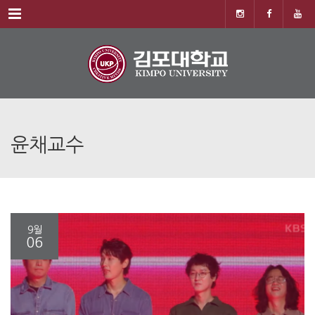
Menu
윤채교수
9월
06