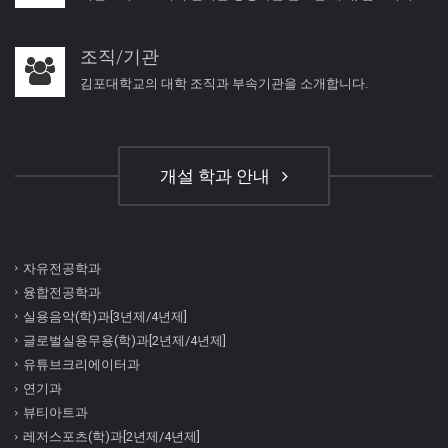
조직/기관
김포대학교의 대학 조직과 부속기관을 소개합니다.
개설 학과 안내
자유전공학과
융합전공학과
실용음악(학)과[3년제/4년제]
글로벌실용무용(학)과[2년제/4년제]
유튜브크리에이터과
연기과
뷰티아트과
레저스포츠(학)과[2년제/4년제]