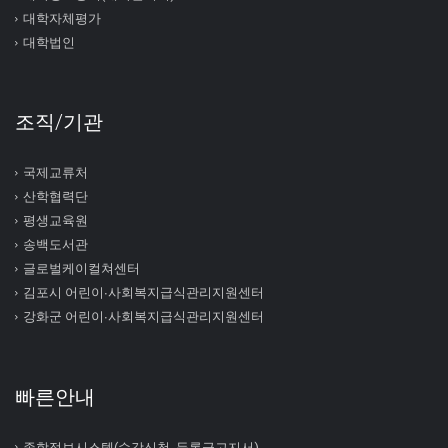
대학자체평가
대학법인
조직/기관
국제교류처
산학협력단
평생교육원
송백도서관
글로벌케이컬쳐센터
김포시 어린이∙사회복지급식관리지원센터
강화군 어린이∙사회복지급식관리지원센터
빠른안내
종합정보시스템(수강신청, 등록금고지서)