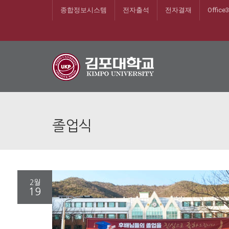
종합정보시스템
전자출석
전자결재
Office
졸업식
2월
19