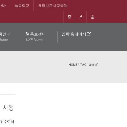
아바
늘봄학교
요양보호사교육원
용안내
홍보센터
입학 홈페이지
Guide
UKP News
HOME
\
TAG "졸업식"
식 시행
학위수여식