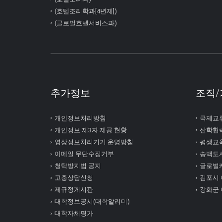
(호텔조리학과[4년제])
(글로벌호텔서비스과)
추가정보
조직/
개인정보처리방침
국제교
개인정보 제3자 제공 현황
산학협
영상정보처리기기 운영방침
평생교
이메일 무단수집거부
송백도
청탁방지법 공지
글로벌
고충상담신청
김포시
제규정게시판
강화군
대학정보공시(대학알리미)
대학자체평가