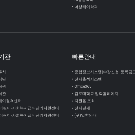
너싱케어학과
기관
빠른안내
류처
종합정보시스템(수강신청, 등록금
력단
전자출석시스템
육원
Office365
서관
김포대학교 입학홈페이지
케이컬쳐센터
지원율 조회
 어린이∙사회복지급식관리지원센터
전자결재
 어린이∙사회복지급식관리지원센터
(구)입학안내