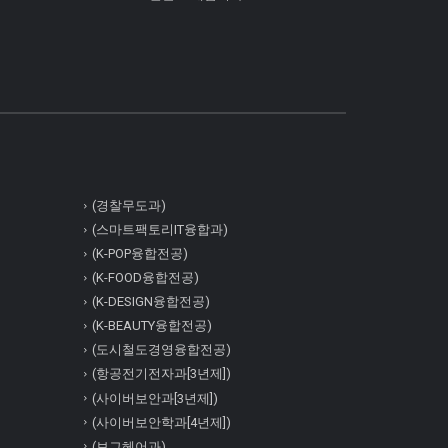
(경찰무도과)
(스마트팩토리IT융합과)
(K-POP융합전공)
(K-FOOD융합전공)
(K-DESIGN융합전공)
(K-BEAUTY융합전공)
(도시철도경영융합전공)
(항공전기전자과[3년제])
(사이버보안과[3년제])
(사이버보안학과[4년제])
(보그헤어과)