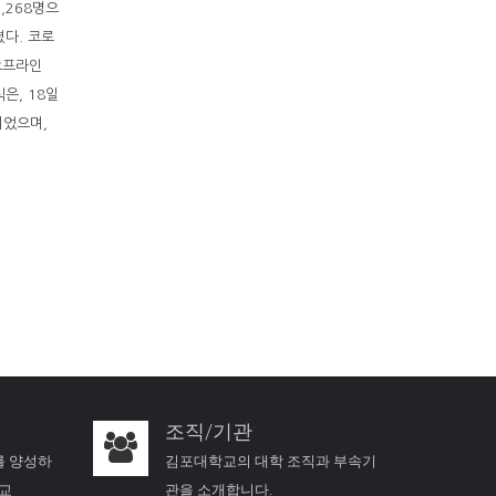
,268명으
졌다. 코로
오프라인
은, 18일
되었으며,
조직/기관
를 양성하
김포대학교의 대학 조직과 부속기
학교
관을 소개합니다.