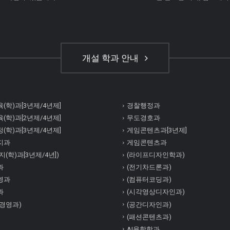
개설 학과 안내
(학)과[3년제/4년제]
경찰행정과
(학)과[2년제/4년제]
무도경호과
(학)과[3년제/4년제]
게임콘텐츠과[3년제]
지과
게임콘텐츠과
(학)과[3년제/4년])
(라이프디자인학과)
과
(전기차드론과)
영과
(컴퓨터코딩과)
과
(시각영상디자인과)
경영과)
(공간디자인과)
(패션콘텐츠과)
AI융합학과