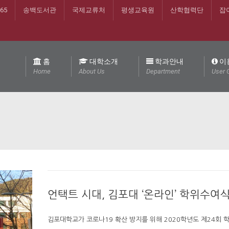
365
송백도서관
국제교류처
평생교육원
산학협력단
잡
홈
대학소개
학과안내
이
Home
About Us
Department
User 
언택트 시대, 김포대 ‘온라인’ 학위수여
김포대학교가 코로나19 확산 방지를 위해 2020학년도 제24회 