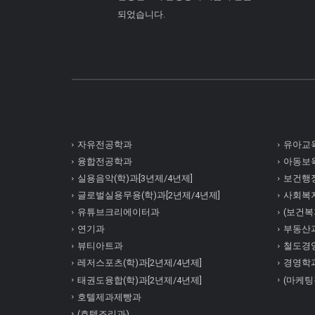
되었습니다.
자유전공학과
유아교육
융합전공학과
아동보육
실용음악(학)과[3년제/4년제]
보건행정
글로벌실용무용(학)과[2년제/4년제]
사회복
유튜브크리에이터과
(보건복지
연기과
부동산
뷰티아트과
철도경
레저스포츠(학)과[2년제/4년제]
경영학
태권도융합(학)과[2년제/4년제]
(마케팅
호텔제과제빵과
(호텔조리과)