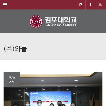
Menu
(주)와풀
10월
29