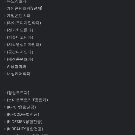
무도경호과
게임콘텐츠과[3년제]
게임콘텐츠과
(라이프디자인학과)
(전기차드론과)
(컴퓨터코딩과)
(시각영상디자인과)
(공간디자인과)
(패션콘텐츠과)
AI융합학과
너싱케어학과
(경찰무도과)
(스마트팩토리IT융합과)
(K-POP융합전공)
(K-FOOD융합전공)
(K-DESIGN융합전공)
(K-BEAUTY융합전공)