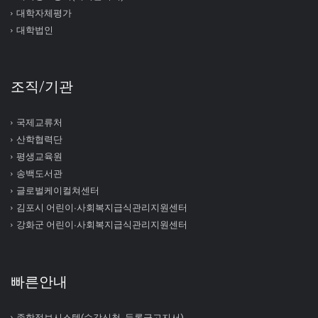
대학자체평가
대학법인
조직/기관
국제교류처
산학협력단
평생교육원
송백도서관
글로벌케이컬쳐센터
김포시 어린이∙사회복지급식관리지원센터
강화군 어린이∙사회복지급식관리지원센터
빠른안내
종합정보시스템(수강신청, 등록금고지서)