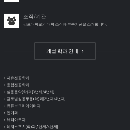
조직/기관
김포대학교의 대학 조직과 부속기관을 소개합니다.
개설 학과 안내
자유전공학과
융합전공학과
실용음악(학)과[3년제/4년제]
글로벌실용무용(학)과[2년제/4년제]
유튜브크리에이터과
연기과
뷰티아트과
레저스포츠(학)과[2년제/4년제]