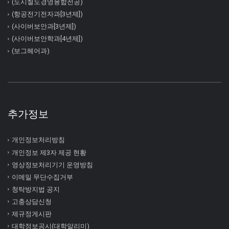
(도시철도경영융합전공)
(항공전기전자과[3년제])
(사이버보안과[3년제])
(사이버보안학과[4년제])
(보그헤어과)
추가정보
개인정보처리방침
개인정보 제3자 제공 현황
영상정보처리기기 운영방침
이메일 무단수집거부
청탁방지법 공지
고충상담신청
제규정게시판
대학정보공시(대학알리미)