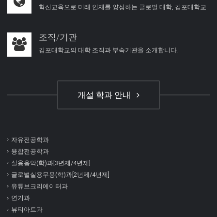
혁신교육으로 미래 인재를 양성하는 글로벌 대학, 김포대학교
조직/기관
김포대학교의 대학 조직과 부속기관을 소개합니다.
개설 학과 안내
자유전공학과
융합전공학과
실용음악(학)과[3년제/4년제]
글로벌실용무용(학)과[2년제/4년제]
유튜브크리에이터과
연기과
뷰티아트과