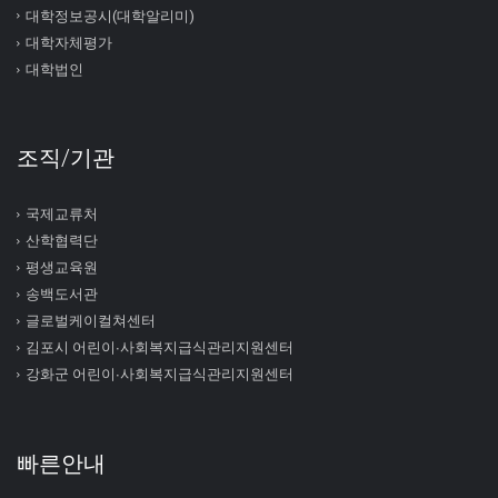
대학정보공시(대학알리미)
대학자체평가
대학법인
조직/기관
국제교류처
산학협력단
평생교육원
송백도서관
글로벌케이컬쳐센터
김포시 어린이∙사회복지급식관리지원센터
강화군 어린이∙사회복지급식관리지원센터
빠른안내