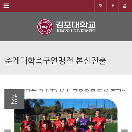
Menu
춘계대학축구연맹전 본선진출
2월
23