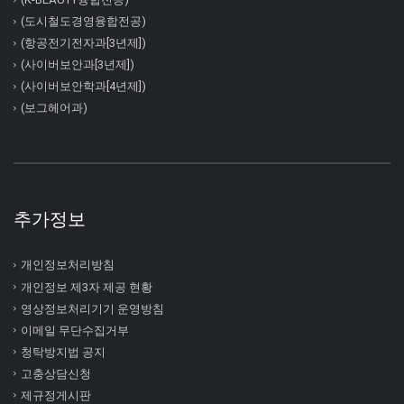
(도시철도경영융합전공)
(항공전기전자과[3년제])
(사이버보안과[3년제])
(사이버보안학과[4년제])
(보그헤어과)
추가정보
개인정보처리방침
개인정보 제3자 제공 현황
영상정보처리기기 운영방침
이메일 무단수집거부
청탁방지법 공지
고충상담신청
제규정게시판