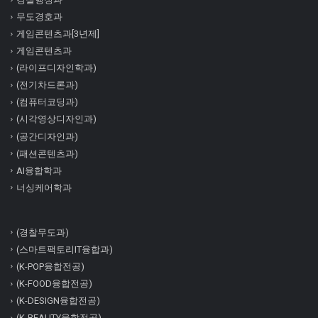
무도경호과
게임콘텐츠과[3년제]
게임콘텐츠과
(라이프디자인학과)
(전기차드론과)
(컴퓨터코딩과)
(시각영상디자인과)
(공간디자인과)
(패션콘텐츠과)
AI융합학과
너싱케어학과
(경찰무도과)
(스마트팩토리IT융합과)
(K-POP융합전공)
(K-FOOD융합전공)
(K-DESIGN융합전공)
(K-BEAUTY융합전공)