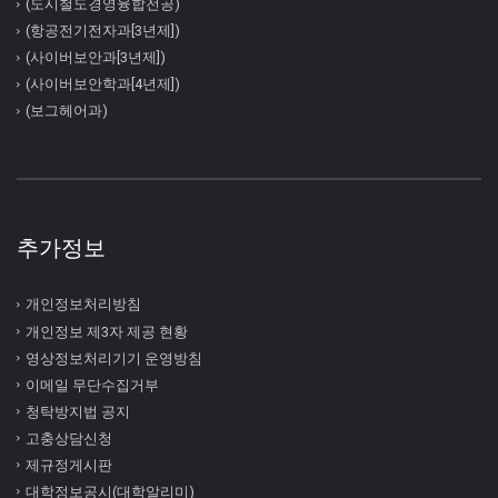
(도시철도경영융합전공)
(항공전기전자과[3년제])
(사이버보안과[3년제])
(사이버보안학과[4년제])
(보그헤어과)
추가정보
개인정보처리방침
개인정보 제3자 제공 현황
영상정보처리기기 운영방침
이메일 무단수집거부
청탁방지법 공지
고충상담신청
제규정게시판
대학정보공시(대학알리미)