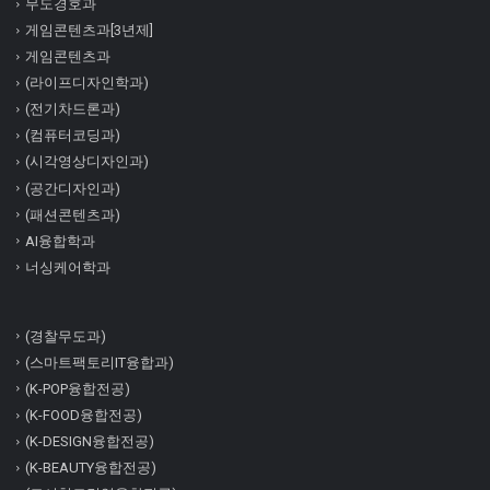
무도경호과
게임콘텐츠과[3년제]
게임콘텐츠과
(라이프디자인학과)
(전기차드론과)
(컴퓨터코딩과)
(시각영상디자인과)
(공간디자인과)
(패션콘텐츠과)
AI융합학과
너싱케어학과
(경찰무도과)
(스마트팩토리IT융합과)
(K-POP융합전공)
(K-FOOD융합전공)
(K-DESIGN융합전공)
(K-BEAUTY융합전공)