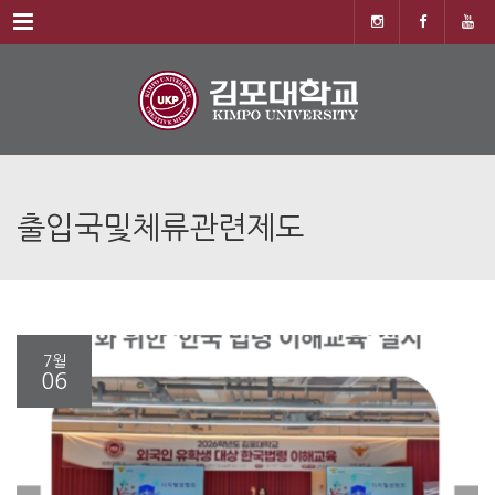
Menu
출입국및체류관련제도
7월
06