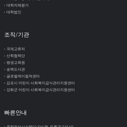
대학자체평가
대학법인
조직/기관
국제교류처
산학협력단
평생교육원
송백도서관
글로벌케이컬쳐센터
김포시 어린이∙사회복지급식관리지원센터
강화군 어린이∙사회복지급식관리지원센터
빠른안내
종합정보시스템(수강신청, 등록금고지서)