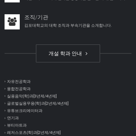
조직/기관
김포대학교의 대학 조직과 부속기관을 소개합니다.
개설 학과 안내
자유전공학과
융합전공학과
실용음악(학)과[3년제/4년제]
글로벌실용무용(학)과[2년제/4년제]
유튜브크리에이터과
연기과
뷰티아트과
레저스포츠(학)과[2년제/4년제]