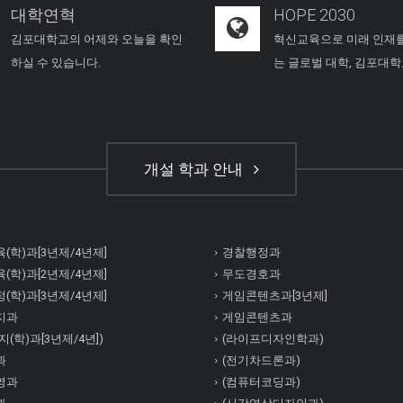
대학연혁
HOPE 2030
김포대학교의 어제와 오늘을 확인
혁신교육으로 미래 인재
하실 수 있습니다.
는 글로벌 대학, 김포대
개설 학과 안내
(학)과[3년제/4년제]
경찰행정과
(학)과[2년제/4년제]
무도경호과
(학)과[3년제/4년제]
게임콘텐츠과[3년제]
지과
게임콘텐츠과
(학)과[3년제/4년])
(라이프디자인학과)
과
(전기차드론과)
영과
(컴퓨터코딩과)