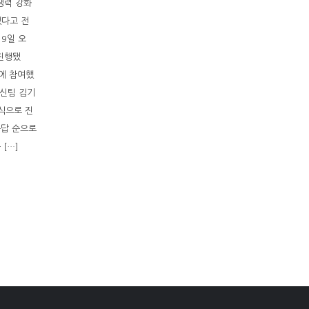
쟁력 강화
했다고 전
9일 오
 진행됐
에 참여했
신팀 김기
식으로 진
응답 순으로
[…]