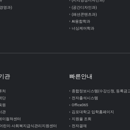
과
(시각영상디자인과)
경영과)
(공간디자인과)
(패션콘텐츠과)
AI융합학과
너싱케어학과
기관
빠른안내
류처
종합정보시스템(수강신청, 등록금
력단
전자출석시스템
육원
Office365
서관
김포대학교 입학홈페이지
케이컬쳐센터
지원율 조회
 어린이∙사회복지급식관리지원센터
전자결재