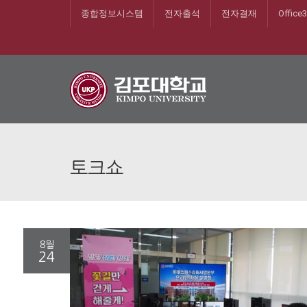
종합정보시스템
전자출석
전자결재
Office
토크쇼
8월
24