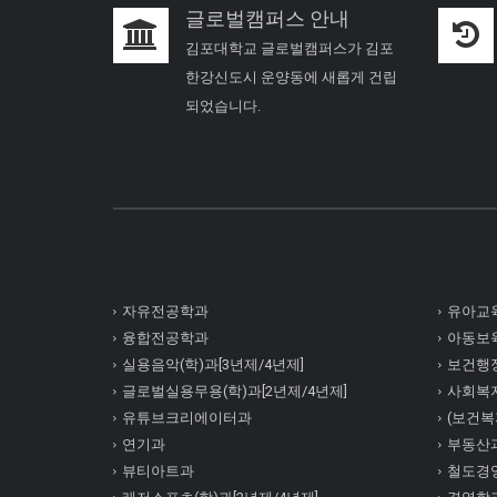
글로벌캠퍼스 안내
김포대학교 글로벌캠퍼스가 김포
한강신도시 운양동에 새롭게 건립
되었습니다.
자유전공학과
유아교육
융합전공학과
아동보육
실용음악(학)과[3년제/4년제]
보건행정
글로벌실용무용(학)과[2년제/4년제]
사회복
유튜브크리에이터과
(보건복지
연기과
부동산
뷰티아트과
철도경