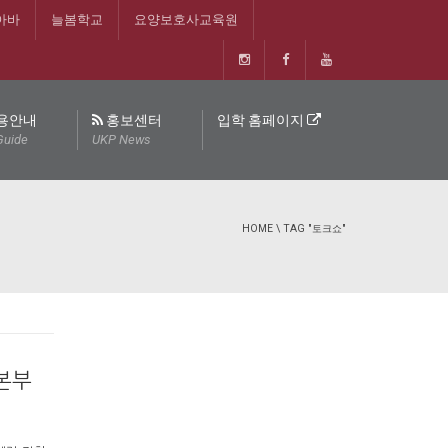
아바
늘봄학교
요양보호사교육원
용안내
홍보센터
입학 홈페이지
Guide
UKP News
HOME
\
TAG "토크쇼"
본부