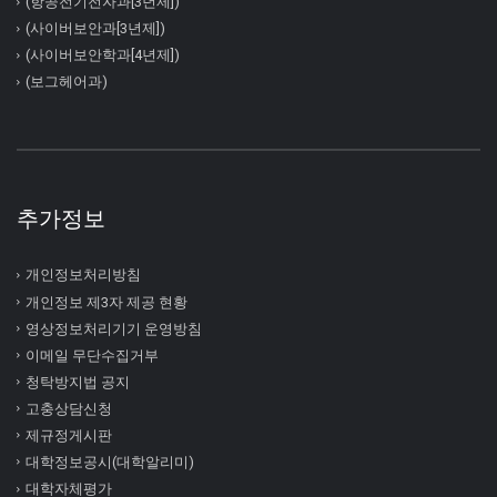
(항공전기전자과[3년제])
(사이버보안과[3년제])
(사이버보안학과[4년제])
(보그헤어과)
추가정보
개인정보처리방침
개인정보 제3자 제공 현황
영상정보처리기기 운영방침
이메일 무단수집거부
청탁방지법 공지
고충상담신청
제규정게시판
대학정보공시(대학알리미)
대학자체평가