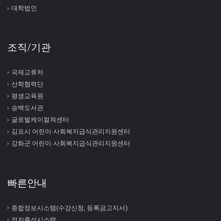
대학법인
조직/기관
국제교류처
산학협력단
평생교육원
송백도서관
글로벌케이컬쳐센터
김포시 어린이∙사회복지급식관리지원센터
강화군 어린이∙사회복지급식관리지원센터
빠른안내
종합정보시스템(수강신청, 등록금고지서)
전자출석시스템