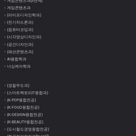
게임콘텐츠과[3년제]
게임콘텐츠과
(라이프디자인학과)
(전기차드론과)
(컴퓨터코딩과)
(시각영상디자인과)
(공간디자인과)
(패션콘텐츠과)
AI융합학과
너싱케어학과
(경찰무도과)
(스마트팩토리IT융합과)
(K-POP융합전공)
(K-FOOD융합전공)
(K-DESIGN융합전공)
(K-BEAUTY융합전공)
(도시철도경영융합전공)