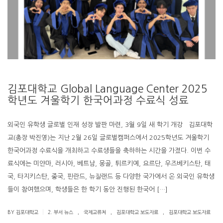
김포대학교 Global Language Center 2025
학년도 겨울학기 한국어과정 수료식 성료
외국인 유학생 글로벌 인재 성장 발판 마련, 3월 9일 새 학기 개강 김포대학
교(총장 박진영)는 지난 2월 26일 글로벌캠퍼스에서 2025학년도 겨울학기
한국어과정 수료식을 개최하고 수료생들을 축하하는 시간을 가졌다. 이번 수
료식에는 미얀마, 러시아, 베트남, 몽골, 튀르키예, 요르단, 우즈베키스탄, 태
국, 타지키스탄, 중국, 핀란드, 뉴질랜드 등 다양한 국가에서 온 외국인 유학생
들이 참여했으며, 학생들은 한 학기 동안 진행된 한국어 […]
.
.
.
|
BY 김포대학교
2. 부서 뉴스
국제교류처
김포대학교 보도자료
김포대학교 보도자료