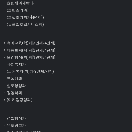
호텔제과제빵과
(호텔조리과)
(호텔조리학과[4년제])
(글로벌호텔서비스과)
유아교육(학)과[3년제/4년제]
아동보육(학)과[2년제/4년제]
보건행정(학)과[3년제/4년제]
사회복지과
(보건복지(학)과[3년제/4년])
부동산과
철도경영과
경영학과
(마케팅경영과)
경찰행정과
무도경호과