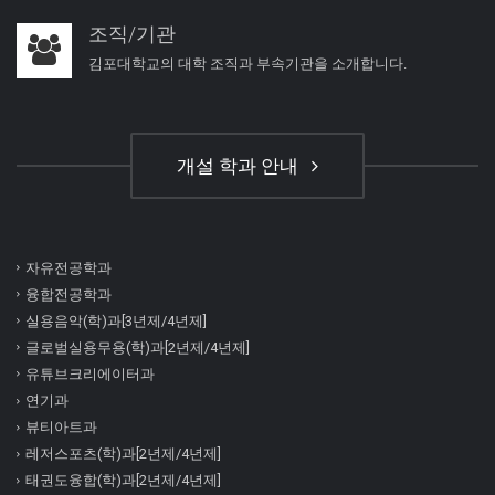
조직/기관
김포대학교의 대학 조직과 부속기관을 소개합니다.
개설 학과 안내
자유전공학과
융합전공학과
실용음악(학)과[3년제/4년제]
글로벌실용무용(학)과[2년제/4년제]
유튜브크리에이터과
연기과
뷰티아트과
레저스포츠(학)과[2년제/4년제]
태권도융합(학)과[2년제/4년제]