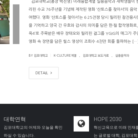
김포대학교(총장 박진영) 미래융합계열 실용음악과 재학생들이 
리핀 수교 76주년을 기념해 제작된 영화 ‘산토스를 찾아서’의 음악
여했다. 영화 ‘산토스를 찾아서’는 6·25전쟁 당시 필리핀 참전용
을 기억하고 양국 간 우호와 감사의 의미를 담은 한‧필 합작영화로,
옥4’로 주목받은 배우 장태오와 필리핀 걸그룹 YGIG의 매그가 주
영화 속 장면을 담은 릴스 영상이 조회수 4천만 회를 돌파하는 […
.
.
|
BY 김포대학교
K-CULTURE계열
김포대학교 보도자료
실용음악과
DETAIL
대학연혁
HOPE 2030
김포대학교의 어제와 오늘을 확인
혁신교육으로 미래 인재
하실 수 있습니다.
는 글로벌 대학, 김포대