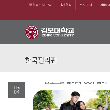
종합정보시스템
전자출석
전자결재
Office
한국필리핀
11월
04