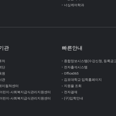
너싱케어학과
기관
빠른안내
류처
종합정보시스템(수강신청, 등록금
력단
전자출석시스템
육원
Office365
서관
김포대학교 입학홈페이지
케이컬쳐센터
지원율 조회
 어린이∙사회복지급식관리지원센터
전자결재
 어린이∙사회복지급식관리지원센터
(구)입학안내