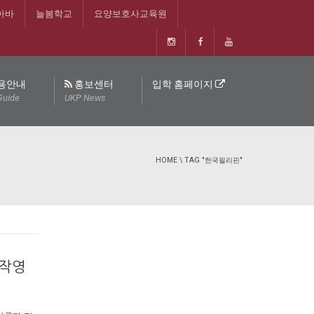
아바
늘봄학교
요양보호사교육원
용안내
홍보센터
입학 홈페이지
Guide
UKP News
HOME
\
TAG "한국필리핀"
합작영