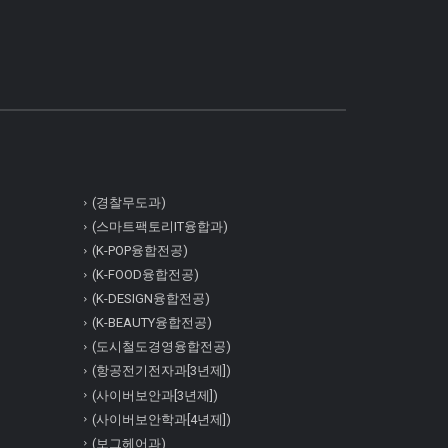
(경찰무도과)
(스마트팩토리IT융합과)
(K-POP융합전공)
(K-FOOD융합전공)
(K-DESIGN융합전공)
(K-BEAUTY융합전공)
(도시철도경영융합전공)
(항공전기전자과[3년제])
(사이버보안과[3년제])
(사이버보안학과[4년제])
(보그헤어과)