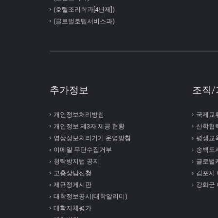
(호텔조리학과[4년제])
(글로벌호텔서비스과)
추가정보
조직/
개인정보처리방침
국제교
개인정보 제3자 제공 현황
산학협
영상정보처리기기 운영방침
평생교
이메일 무단수집거부
송백도
청탁방지법 공지
글로벌
고충상담신청
김포시
제규정게시판
강화군
대학정보공시(대학알리미)
대학자체평가