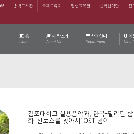
365
송백도서관
국제교류처
평생교육원
산학협력단
잡
홈
대학소개
학과안내
이
Home
About Us
Department
User 
김포대학교 실용음악과, 한국-필리핀 
화 ‘산토스를 찾아서’ OST 참여