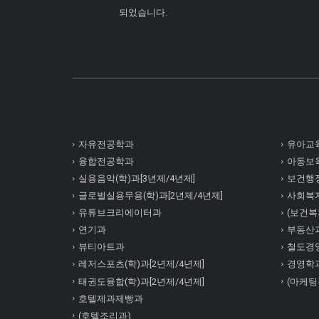
되었습니다.
자유전공학과
유아교육
융합전공학과
아동보육
실용음악(학)과[3년제/4년제]
보건행정
글로벌실용무용(학)과[2년제/4년제]
사회복
유튜브크리에이터과
(보건복지
연기과
부동산
뷰티아트과
철도경
레저스포츠(학)과[2년제/4년제]
경영학
태권도융합(학)과[2년제/4년제]
(마케팅
호텔제과제빵과
(호텔조리과)