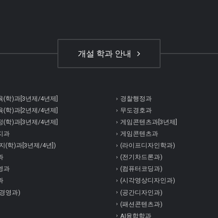
개설 학과 안내
(학)과[3년제/4년제]
경찰행정과
(학)과[2년제/4년제]
무도경호과
(학)과[3년제/4년제]
게임콘텐츠과[3년제]
지과
게임콘텐츠과
(학)과[3년제/4년])
(라이프디자인학과)
과
(전기차드론과)
영과
(컴퓨터코딩과)
과
(시각영상디자인과)
경영과)
(공간디자인과)
(패션콘텐츠과)
AI융합학과